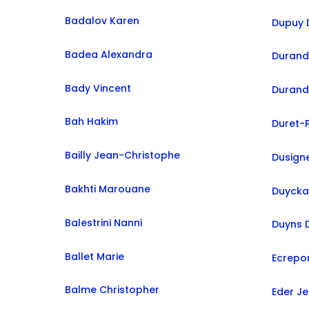
Badalov Karen
Dupuy 
Badea Alexandra
Durand
Bady Vincent
Durand 
Bah Hakim
Duret-P
Bailly Jean-Christophe
Dusign
Bakhti Marouane
Duyckae
Balestrini Nanni
Duyns 
Ballet Marie
Ecrepo
Balme Christopher
Eder J