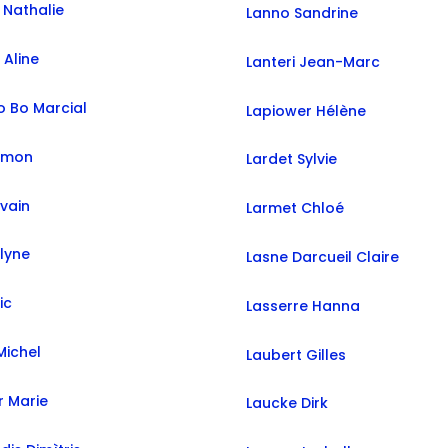
 Nathalie
Lanno Sandrine
 Aline
Lanteri Jean-Marc
o Bo Marcial
Lapiower Hélène
Simon
Lardet Sylvie
lvain
Larmet Chloé
elyne
Lasne Darcueil Claire
ic
Lasserre Hanna
Michel
Laubert Gilles
r Marie
Laucke Dirk