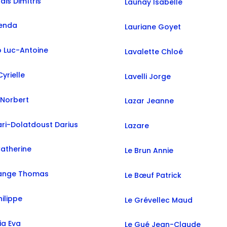
dis Dimìtris
Launay Isabelle
Penda
Lauriane Goyet
o Luc-Antoine
Lavalette Chloé
yrielle
Lavelli Jorge
 Norbert
Lazar Jeanne
ri-Dolatdoust Darius
Lazare
Catherine
Le Brun Annie
nge Thomas
Le Bœuf Patrick
hilippe
Le Grévellec Maud
a Eva
Le Gué Jean-Claude