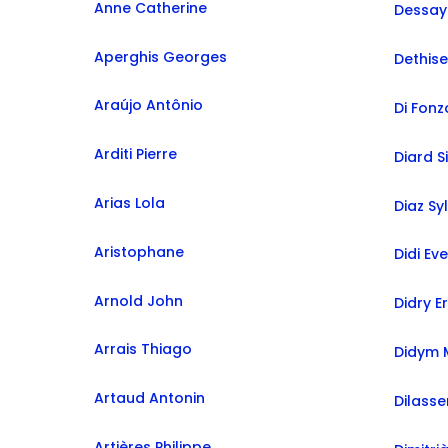
Anne Catherine
Dessay
Aperghis Georges
Dethise
Araújo Antônio
Di Fonz
Arditi Pierre
Diard 
Arias Lola
Diaz Sy
Aristophane
Didi Ev
Arnold John
Didry Er
Arrais Thiago
Didym 
Artaud Antonin
Dilasse
Artières Philippe