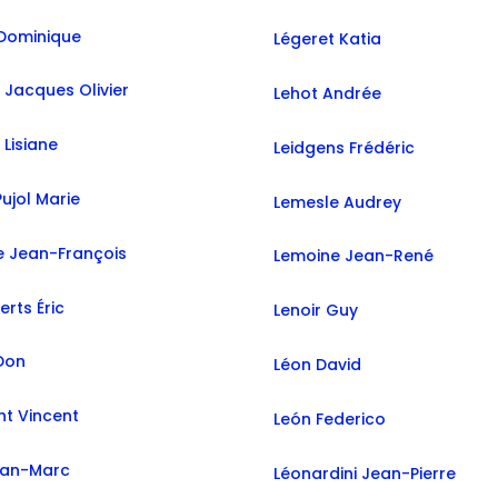
Dominique
Légeret Katia
 Jacques Olivier
Lehot Andrée
Lisiane
Leidgens Frédéric
ujol Marie
Lemesle Audrey
e Jean-François
Lemoine Jean-René
rts Éric
Lenoir Guy
Don
Léon David
nt Vincent
León Federico
ean-Marc
Léonardini Jean-Pierre