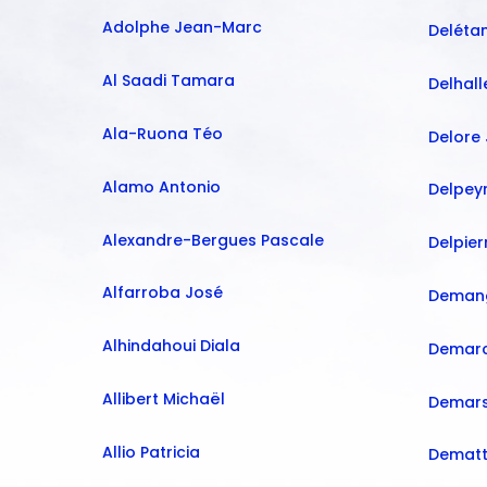
Adolphe Jean-Marc
Deléta
Al Saadi Tamara
Delhal
Ala-Ruona Téo
Delore
Alamo Antonio
Delpeyr
Alexandre-Bergues Pascale
Delpier
Alfarroba José
Demang
Alhindahoui Diala
Demarc
Allibert Michaël
Demars
Allio Patricia
Dematt