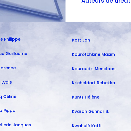
navigatio
Auteurs de théât
e Philippe
Kott Jan
au Guillaume
Kourotchkine Maxim
lorence
Kouroudis Menelaos
 Lydie
Kricheldorf Rebekka
q Céline
Kuntz Hélène
o Pippo
Kvaran Gunnar B.
llerie Jacques
Kwahulé Koffi