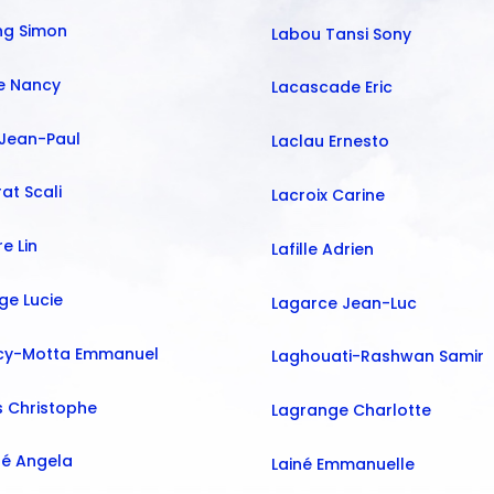
ng Simon
Labou Tansi Sony
le Nancy
Lacascade Eric
 Jean-Paul
Laclau Ernesto
at Scali
Lacroix Carine
re Lin
Lafille Adrien
e Lucie
Lagarce Jean-Luc
y-Motta Emmanuel
Laghouati-Rashwan Samir
 Christophe
Lagrange Charlotte
é Angela
Lainé Emmanuelle