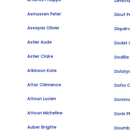
Dimitrià
Asmussen Peter
Diouf 
Assayas Olivier
Diquér
Astier Aude
Dodet C
Astier Claire
Dodille
Atkinson Kate
Dolatya
Attar Clémence
Dolto 
Attoun Lucien
Domma
Attoun Micheline
Dorin P
Auber Brigitte
Doumbi