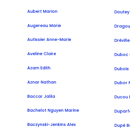
Aubert Marion
Augereau Marie
Dragou
Autissier Anne-Marie
Dréville
Aveline Claire
Duboc 
Azam Edith
Dubois 
Aznar Nathan
Dubor 
Baccar Jalila
Ducou P
Bachelot Nguyen Marine
Duparf
Baczynski-Jenkins Alex
Dupé B