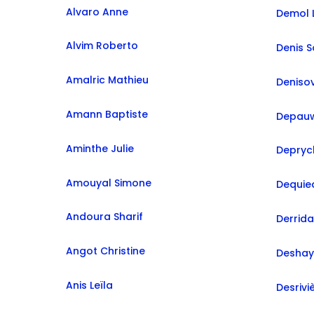
Alvaro Anne
Demol L
Alvim Roberto
Denis S
Amalric Mathieu
Deniso
Amann Baptiste
Depauw
Aminthe Julie
Depryc
Amouyal Simone
Dequie
Andoura Sharif
Derrid
Angot Christine
Deshay
Anis Leïla
Desrivi