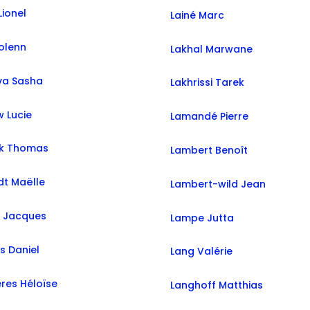
ionel
Lainé Marc
olenn
Lakhal Marwane
va Sasha
Lakhrissi Tarek
 Lucie
Lamandé Pierre
k Thomas
Lambert Benoît
dt Maëlle
Lambert-wild Jean
a Jacques
Lampe Jutta
s Daniel
Lang Valérie
ères Héloïse
Langhoff Matthias