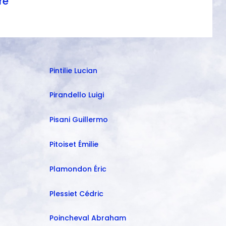
n
re
Pintilie Lucian
Pirandello Luigi
Pisani Guillermo
Pitoiset Émilie
Plamondon Éric
Plessiet Cédric
Poincheval Abraham