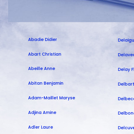
Abadie Didier
Delaigu
Abart Christian
Delave
Abeille Anne
Delay F
Abitan Benjamin
Delbart
Adam-Maillet Maryse
Delbec
Adjina Amine
Delbon
Adler Laure
Delcuve