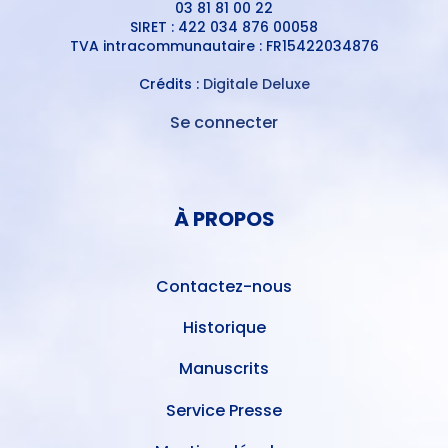
03 81 81 00 22
SIRET : 422 034 876 00058
TVA intracommunautaire : FR15422034876
Crédits :
Digitale Deluxe
Se connecter
MENU
DU
MENU
COMPTE
PIED
DE
À PROPOS
DE
L'UTILISATEUR
PAGE
Contactez-nous
Historique
Manuscrits
Service Presse