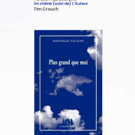
Un chêne (suivi de) L'Auteur
Tim
Crouch