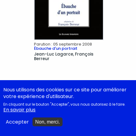
Parution :
05 septembre 2008
Ébauche d'un portrait
Jean-Luc
Lagarce
François
Berreur
Nous utilisons des cookies sur ce site pour améliorer
votre expérience d'utilisateur.
En cliquant sur le bouton "Accepter", vous nous autorisez à le faire.
En savoir plus
JE M'ABONNE
SUIVRE L'ACTUALITÉ
Accepter
Non, merci.