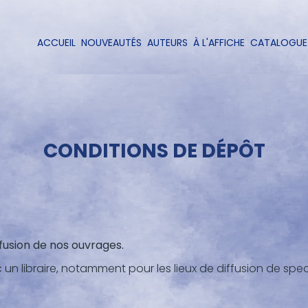
Aller
au
contenu
ACCUEIL
NOUVEAUTÉS
AUTEURS
À L'AFFICHE
CATALOGUE
Navigation
principal
principale
CONDITIONS DE DÉPÔT
fusion de nos ouvrages.
 un libraire, notamment pour les lieux de diffusion de spect