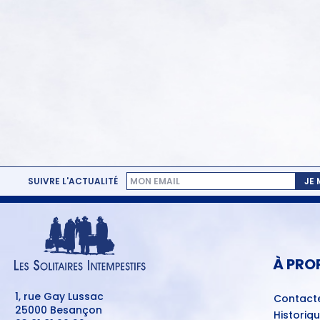
SUIVRE L'ACTUALITÉ
JE
MENU
PIED
DE
PAGE
À PRO
1, rue Gay Lussac
Contact
25000 Besançon
Historiq