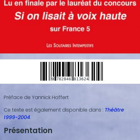
9
782846
813624
Préface de Yannick Hoffert
Blocs
de
Ce texte est également disponible dans :
Théâtre
contenu
1999-2004
.
(texte,
vidéo,
Présentation
...)