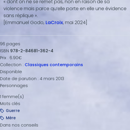
« dont on ne se remet pas, non en raison de sa
violence mais parce qu’elle porte en elle une évidence
sans réplique ».
[Emmanuel Godo,
LaCroix
, mai 2024]
96
pages
ISBN
978-2-84681-362-4
Prix :
6.90€
Collection :
Classiques contemporains
Disponible
Date de parution :
4 mars 2013
Personnages
1 femme(s)
Mots clés
Guerre
Mère
Dans nos conseils