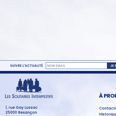
SUIVRE L'ACTUALITÉ
JE
MENU
PIED
DE
PAGE
À PRO
1, rue Gay Lussac
Contact
25000 Besançon
Historiq