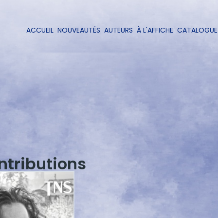
Aller
au
contenu
ACCUEIL
NOUVEAUTÉS
AUTEURS
À L'AFFICHE
CATALOGUE
Navigation
principal
principale
ntributions