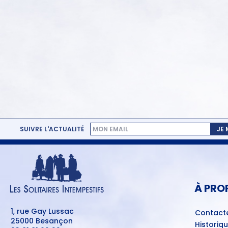
SUIVRE L'ACTUALITÉ
JE
MENU
PIED
DE
PAGE
À PRO
1, rue Gay Lussac
Contact
25000 Besançon
Historiq