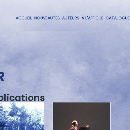
Aller
au
contenu
ACCUEIL
NOUVEAUTÉS
AUTEURS
À L'AFFICHE
CATALOGUE
Navigation
principal
principale
R
blications