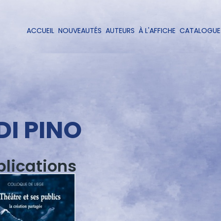
Aller
au
contenu
ACCUEIL
NOUVEAUTÉS
AUTEURS
À L'AFFICHE
CATALOGUE
Navigation
principal
principale
DI PINO
blications