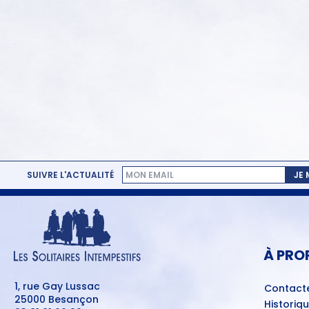
SUIVRE L'ACTUALITÉ
JE
MENU
PIED
DE
PAGE
À PRO
1, rue Gay Lussac
Contact
25000 Besançon
Historiq