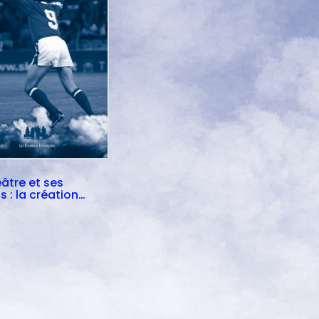
âtre et ses
s : la création
gée