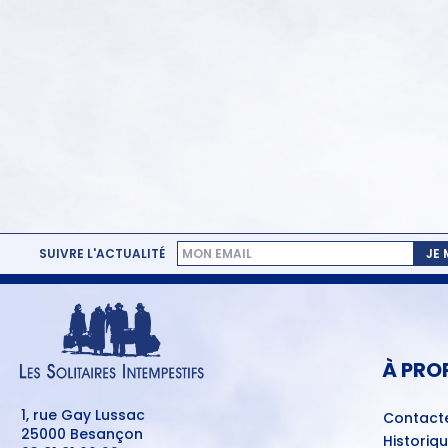
SUIVRE L'ACTUALITÉ
JE
MENU
PIED
DE
PAGE
À PRO
1, rue Gay Lussac
Contact
25000 Besançon
Historiq