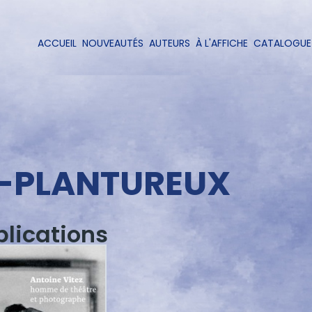
Aller
au
contenu
ACCUEIL
NOUVEAUTÉS
AUTEURS
À L'AFFICHE
CATALOGUE
Navigation
principal
principale
-PLANTUREUX
blications