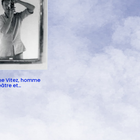
ne Vitez, homme
éâtre et
ographe