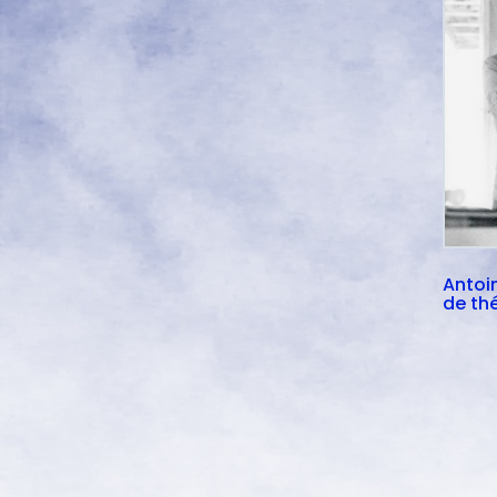
Antoi
de th
phot