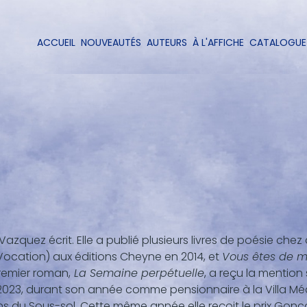
Aller
au
contenu
ACCUEIL
NOUVEAUTÉS
AUTEURS
À L'AFFICHE
CATALOGUE
Navigation
principal
principale
Vazquez écrit. Elle a publié plusieurs livres de poésie chez
Vocation) aux éditions Cheyne en 2014, et
Vous êtes de m
remier roman,
La Semaine perpétuelle
, a reçu la mention 
023, durant son année comme pensionnaire à la Villa Médi
ns du Sous-sol. Cette même année elle reçoit le prix Gon