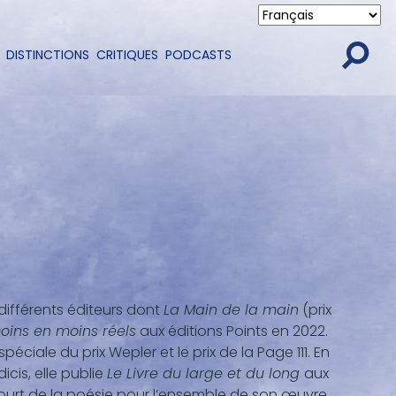
DISTINCTIONS
CRITIQUES
PODCASTS
 différents éditeurs dont
La Main de la main
(prix
oins en moins réels
aux éditions Points en 2022.
spéciale du prix Wepler et le prix de la Page 111. En
cis, elle publie
Le Livre du large et du long
aux
court de la poésie pour l’ensemble de son œuvre.