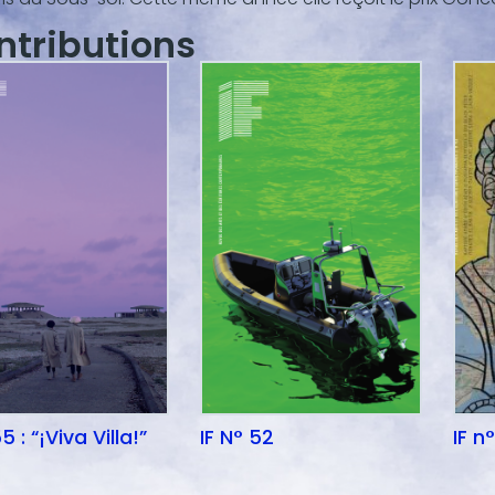
ntributions
5 : “¡Viva Villa!”
IF N° 52
IF n