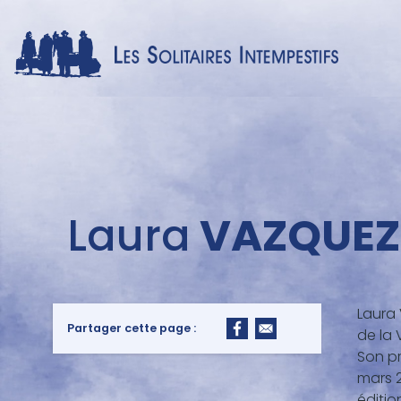
Menu
Laura
VAZQUEZ
auteur
Laura 
Partager cette page :
de la 
Son p
mars 2
éditio