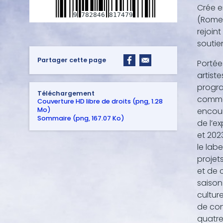
Crée e
9
782846
817479
(Rome)
rejoint
soutie
Partager cette page
Portée
artist
progra
Téléchargement
comme 
Couverture HD libre de droits (png, 1.28
Mo)
encoura
Sommaire (png, 167.07 Ko)
de l’e
et 2023
le lab
projet
et de 
saison
cultur
de conc
quatre