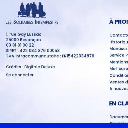
MENU
PIED
DE
PAGE
À PRO
1, rue Gay Lussac
Contact
25000 Besançon
Historiq
03 81 81 00 22
Manuscri
SIRET : 422 034 876 00058
Service 
TVA intracommunautaire : FR15422034876
Mentions
Crédits :
Digitale Deluxe
Meilleur
Se connecter
Conditio
MENU
Ventes d
DU
COMPTE
A nouvea
DE
L'UTILISATEUR
EN CL
Documen
Collègie