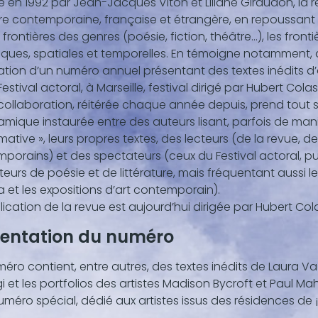
 en 1992 par Jean-Jacques Viton et Liliane Giraudon, la r
nu
ture contemporaine, française et étrangère, en repoussant 
,
s frontières des genres (poésie, fiction, théâtre...), les fronti
iques, spatiales et temporelles. En témoigne notamment, 
ation d’un numéro annuel présentant des textes inédits d’ar
Festival actoral, à Marseille, festival dirigé par Hubert Colas
collaboration, réitérée chaque année depuis, prend tout
amique instaurée entre des auteurs lisant, parfois de mani
ative », leurs propres textes, des lecteurs (de la revue, de
porains) et des spectateurs (ceux du Festival actoral, pu
eurs de poésie et de littérature, mais fréquentant aussi le 
 et les expositions d’art contemporain).
lication de la revue est aujourd’hui dirigée par Hubert Col
sentation du numéro
éro contient, entre autres, des textes inédits de Laura V
 et les portfolios des artistes Madison Bycroft et Paul Mahe
méro spécial, dédié aux artistes issus des résidences de ¡vi