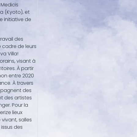
 Medicis
a (Kyoto), et
e initiative de
ravail des
e cadre de leurs
va Villa!
rains, visant à
toires. À partir
non entre 2020
ance. À travers
compagnent des
t des artistes
nger. Pour la
rize lieux
vivant, salles
 issus des