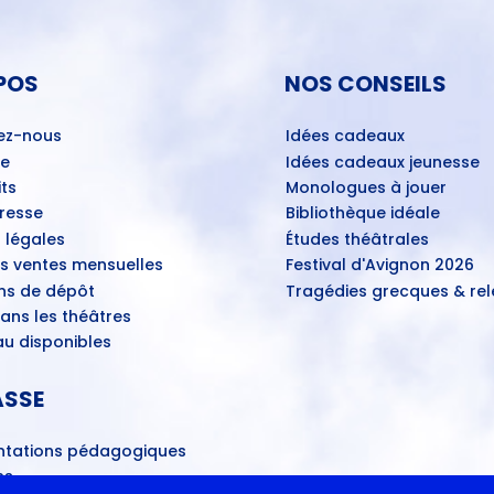
POS
NOS CONSEILS
ez-nous
Idées cadeaux
ue
Idées cadeaux jeunesse
ts
Monologues à jouer
Presse
Bibliothèque idéale
 légales
Études théâtrales
es ventes mensuelles
Festival d'Avignon 2026
ns de dépôt
Tragédies grecques & rele
ans les théâtres
u disponibles
ASSE
tations pédagogiques
ns