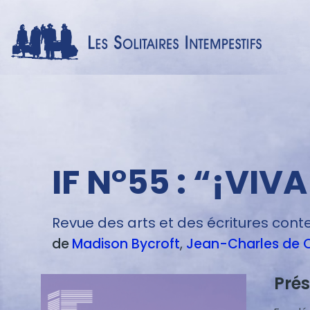
IF N°55 : “¡VIVA
​​Revue des arts et des écritures co
de
Madison
Bycroft
Jean-Charles
de Q
Prés
Blocs
de