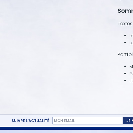
Som
Textes 
L
L
Portfol
M
P
J
SUIVRE L'ACTUALITÉ
JE