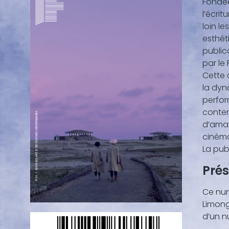
Fondée
conte
l’écri
(texte
loin le
vidéo,
esthét
...)
public
par le 
Cette 
la dyn
perform
contem
d’amat
cinéma
La pub
Pré
Ce num
Limongi
d’un nu