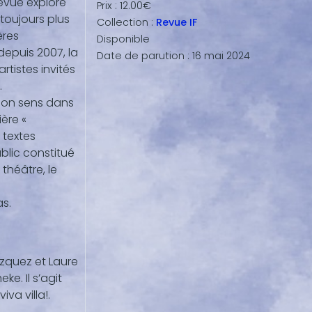
evue explore
Prix :
12.00€
toujours plus
Collection :
Revue IF
ères
Disponible
depuis 2007, la
Date de parution :
16 mai 2024
tistes invités
.
 son sens dans
ère «
 textes
blic constitué
théâtre, le
as.
azquez et Laure
ke. Il s’agit
va villa!.