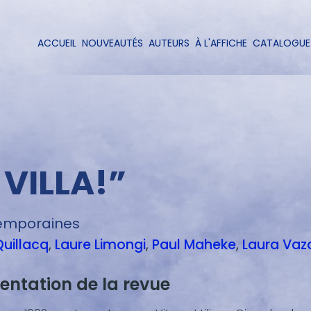
Aller
au
contenu
ACCUEIL
NOUVEAUTÉS
AUTEURS
À L'AFFICHE
CATALOGUE
Navigation
principal
principale
 VILLA!”
ntemporaines
uillacq
Laure
Limongi
Paul
Maheke
Laura
Vaz
entation de la revue