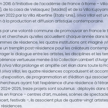
n 2016 à l’initiative de l’académie de France à Rome – Villa
, de la casa de Velasquez (Madrid) et de la Villa Kujoyam
 en 2022 par la Villa Albertine (États-Unis), ¡Viva Villa! est un
n à la production et diffusion artistique contemporaine.
s par une volonté commune de promouvoir en France le t
es et chercheurs qu’elles accueillent chaque année dans l
mmes de résidence, les quatre institutions ont imaginé ¡Vi
un tremplin post-résidence pour les créateurs contempo
ger le dialogue entre les artistes, les disciplines et les terri
xpérience vertueuse menée à la Collection Lambert d’Avig
 ¡Viva Villa! prolonge et amplifie cet élan dans toute la Fr
el ¡Viva Villa!, les quatre résidences coproduisent et ac
s d’exposition, de programmation et d’édition qui associen
chercheurs ayant fait l’expérience d’une résidence à l’étra
 2024-2025, treize projets sont soutenus : déployés dans te
els en France – centres d’art, musées, scènes de spectacle 
ert, festivals –, ils associent plus de quatre-vingt artistes
 résidences.