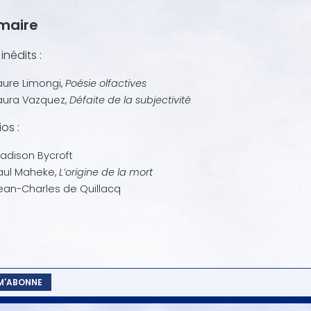
maire
inédits :
aure Limongi,
Poésie olfactives
aura Vazquez,
Défaite de la subjectivité
ios :
adison Bycroft
aul Maheke,
L’origine de la mort
ean-Charles de Quillacq
 M'ABONNE