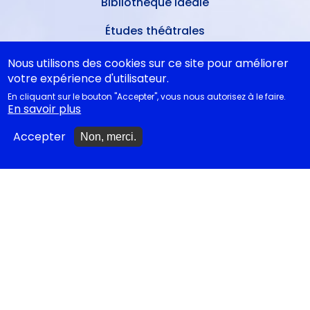
Bibliothèque idéale
Études théâtrales
Festival d'Avignon 2026
Nous utilisons des cookies sur ce site pour améliorer
votre expérience d'utilisateur.
Tragédies grecques &
En cliquant sur le bouton "Accepter", vous nous autorisez à le faire.
relectures...
En savoir plus
Accepter
Non, merci.
METTRE À JOUR
Ajouter un spectacle
Ajouter un événement
La lettre des artistes à
Emmanuel Macron