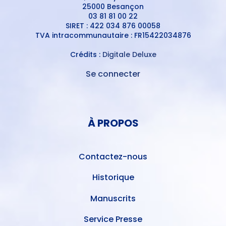
25000 Besançon
03 81 81 00 22
SIRET : 422 034 876 00058
TVA intracommunautaire : FR15422034876
Crédits :
Digitale Deluxe
Se connecter
MENU
DU
MENU
COMPTE
PIED
DE
À PROPOS
DE
L'UTILISATEUR
PAGE
Contactez-nous
Historique
Manuscrits
Service Presse