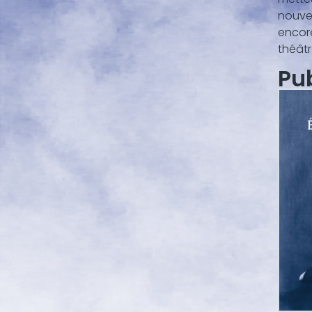
nouvea
encore
théâtr
Pu