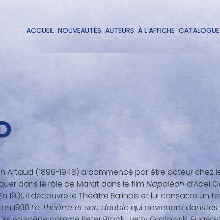
Aller
au
contenu
ACCUEIL
NOUVEAUTÉS
AUTEURS
À L'AFFICHE
CATALOGUE
Navigation
principal
principale
D
n Artaud (1896-1948) a commencé par être acteur chez les 
uer dans le rôle de Marat dans le film
Napoléon
d’Abel Ga
 En 1931, il découvre le Théâtre Balinais et lui consacre un te
 en 1938
Le Théâtre et son double
qui deviendra dans les 
rs en scène comme Peter Brook, Jerzy Grotowski, Eugenio 