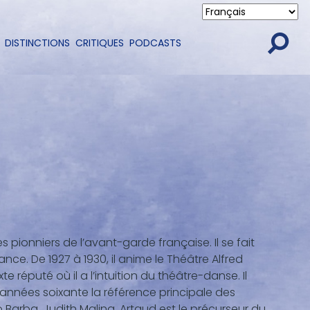
DISTINCTIONS
CRITIQUES
PODCASTS
pionniers de l’avant-garde française. Il se fait
nce. De 1927 à 1930, il anime le Théâtre Alfred
xte réputé où il a l’intuition du théâtre-danse. Il
années soixante la référence principale des
Barba, Judith Malina. Artaud est le précurseur du