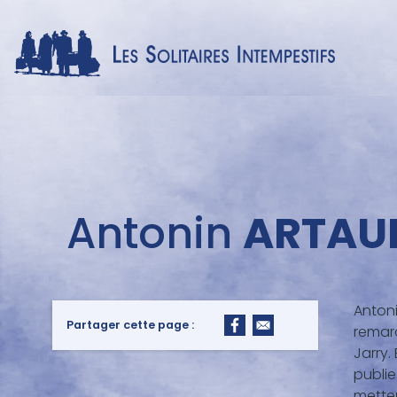
Menu
Antonin
ARTAU
auteur
Antoni
Partager cette page :
remarq
Jarry.
publie
metteu