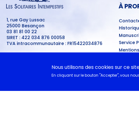
PAGE
À PRO
1, rue Gay Lussac
Contact
25000 Besançon
Historiq
03 81 81 00 22
Manuscri
SIRET : 422 034 876 00058
Service 
TVA intracommunautaire : FR15422034876
Mentions
Crédits :
Digitale Deluxe
Meilleur
Se connecter
Conditio
MENU
Nous utilisons des cookies sur ce sit
Ventes d
DU
En cliquant sur le bouton "Accepter", vous nous 
COMPTE
A nouvea
DE
L'UTILISATEUR
EN CL
Documen
Collègie
Cycle 4 
littéra
Lycéens