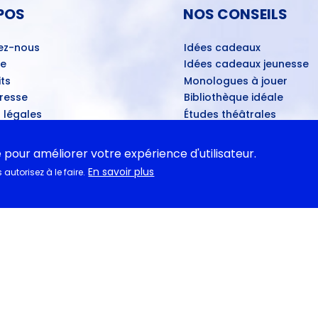
POS
NOS CONSEILS
ez-nous
Idées cadeaux
ue
Idées cadeaux jeunesse
ts
Monologues à jouer
Presse
Bibliothèque idéale
 légales
Études théâtrales
es ventes mensuelles
Festival d'Avignon 2026
ns de dépôt
Tragédies grecques & rele
e pour améliorer votre expérience d'utilisateur.
ans les théâtres
En savoir plus
autorisez à le faire.
u disponibles
ASSE
tations pédagogiques
ns
- Propositions d’œuvres
ires