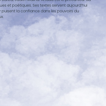
ues et poétiques. Ses textes servent aujourd’hui
y puisent la confiance dans les pouvoirs du
x.