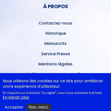
PIED
DE
À PROPOS
DE
L'UTILISATEUR
PAGE
Contactez-nous
Historique
Manuscrits
Service Presse
Mentions légales
Meilleures ventes mensuelles
Nous utilisons des cookies sur ce site pour améliorer
Conditions de dépôt
votre expérience d'utilisateur.
En cliquant sur le bouton "Accepter", vous nous autorisez à le faire.
Ventes dans les théâtres
En savoir plus
A nouveau disponibles
Accepter
Non, merci.