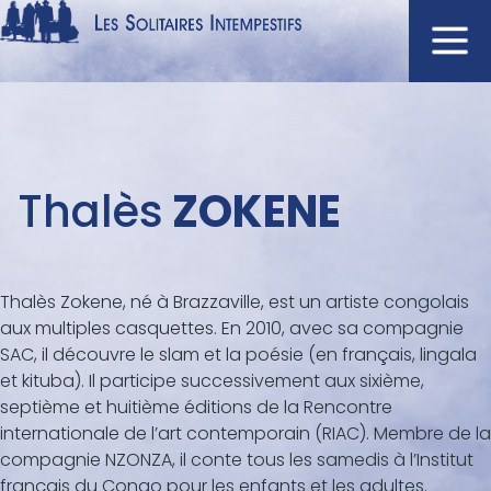
Aller
au
contenu
Navigation
principal
principale
ACCUEIL
Menu
Thalès
ZOKENE
NOUVEAUTÉS
auteur
AUTEURS
À L'AFFICHE
Thalès Zokene
, né à Brazzaville, est un artiste congolais
CATALOGUE
aux multiples casquettes. En 2010, avec
sa compagnie
DISTINCTIONS
SAC, il découvre le slam et la poésie (en français, lingala
et kituba). Il participe suc
cessivement aux sixième,
CRITIQUES
septième et huitième éditions de la Rencontre
PODCASTS
internationale de l’art
contemporain (RIAC). Membre de la
compagnie NZONZA, il conte tous les samedis à l’Institut
français du Congo pour les enfants et les adultes.