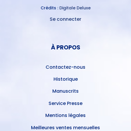
Crédits :
Digitale Deluxe
Se connecter
MENU
DU
MENU
COMPTE
PIED
DE
À PROPOS
DE
L'UTILISATEUR
PAGE
Contactez-nous
Historique
Manuscrits
Service Presse
Mentions légales
Meilleures ventes mensuelles