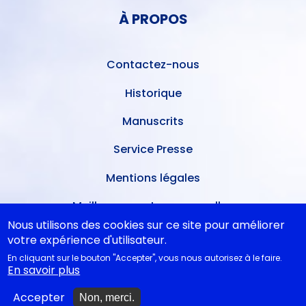
PIED
DE
À PROPOS
DE
L'UTILISATEUR
PAGE
Contactez-nous
Historique
Manuscrits
Service Presse
Mentions légales
Meilleures ventes mensuelles
Nous utilisons des cookies sur ce site pour améliorer
Conditions de dépôt
votre expérience d'utilisateur.
En cliquant sur le bouton "Accepter", vous nous autorisez à le faire.
Ventes dans les théâtres
En savoir plus
A nouveau disponibles
Accepter
Non, merci.