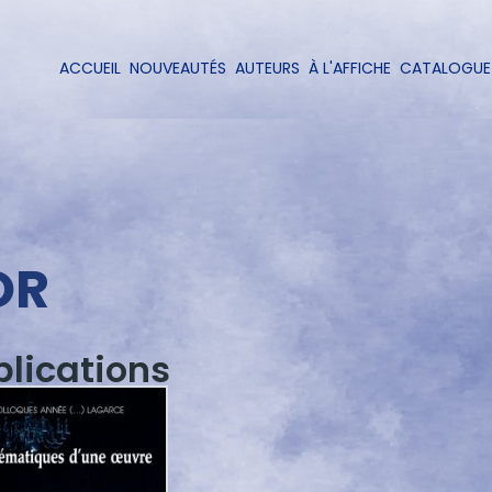
Aller
au
contenu
ACCUEIL
NOUVEAUTÉS
AUTEURS
À L'AFFICHE
CATALOGUE
Navigation
principal
principale
OR
blications