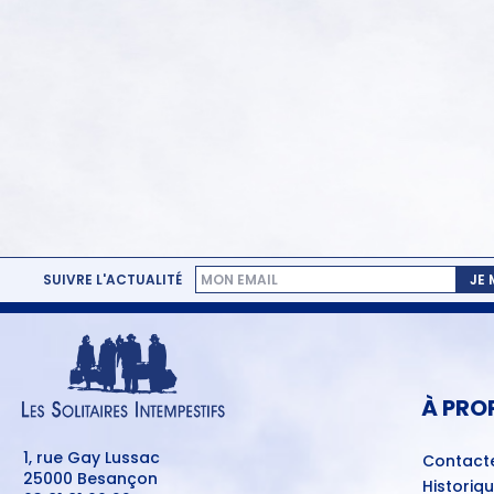
SUIVRE L'ACTUALITÉ
JE
MENU
PIED
DE
PAGE
À PRO
1, rue Gay Lussac
Contact
25000 Besançon
Historiq