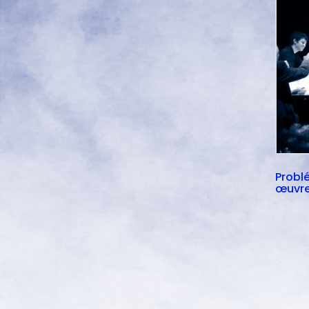
Probl
œuvr