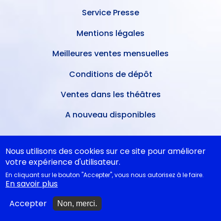
Service Presse
Mentions légales
Meilleures ventes mensuelles
Conditions de dépôt
Ventes dans les théâtres
A nouveau disponibles
NOS CONSEILS
Nous utilisons des cookies sur ce site pour améliorer
votre expérience d'utilisateur.
En cliquant sur le bouton "Accepter", vous nous autorisez à le faire.
Idées cadeaux
En savoir plus
Idées cadeaux jeunesse
Accepter
Non, merci.