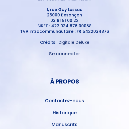
1, rue Gay Lussac
25000 Besançon
03 81 81 00 22
SIRET : 422 034 876 00058
TVA intracommunautaire : FR15422034876
Crédits :
Digitale Deluxe
Se connecter
MENU
DU
MENU
COMPTE
PIED
DE
À PROPOS
DE
L'UTILISATEUR
PAGE
Contactez-nous
Historique
Manuscrits