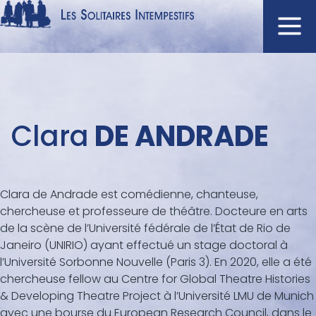
Aller
au
contenu
Navigation
principal
principale
ACCUEIL
Menu
Clara
DE ANDRADE
NOUVEAUTÉS
auteur
AUTEURS
À L'AFFICHE
Clara de Andrade est comédienne, chanteuse,
CATALOGUE
chercheuse et professeure de théâtre. Docteure en arts
DISTINCTIONS
de la scène de l’Université fédérale de l’État de Rio de
Janeiro (UNIRIO) ayant effectué un stage doctoral à
CRITIQUES
l’Université Sorbonne Nouvelle (Paris 3). En 2020, elle a été
PODCASTS
chercheuse fellow au Centre for Global Theatre Histories
& Developing Theatre Project à l’Université LMU de Munich
avec une bourse du European Research Council, dans le