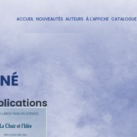
Aller
au
contenu
ACCUEIL
NOUVEAUTÉS
AUTEURS
À L'AFFICHE
CATALOGUE
Navigation
principal
principale
NÉ
blications