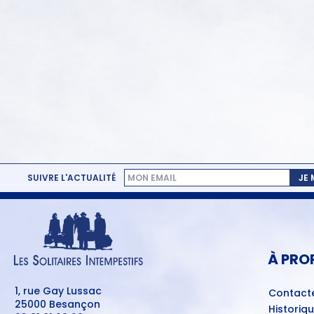
SUIVRE L'ACTUALITÉ
JE
MENU
PIED
DE
PAGE
À PRO
1, rue Gay Lussac
Contact
25000 Besançon
Historiq