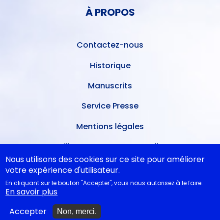
PIED
DE
À PROPOS
DE
L'UTILISATEUR
PAGE
Contactez-nous
Historique
Manuscrits
Service Presse
Mentions légales
Meilleures ventes mensuelles
Nous utilisons des cookies sur ce site pour améliorer
Conditions de dépôt
votre expérience d'utilisateur.
En cliquant sur le bouton "Accepter", vous nous autorisez à le faire.
Ventes dans les théâtres
En savoir plus
A nouveau disponibles
Accepter
Non, merci.