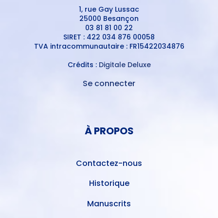
1, rue Gay Lussac
25000 Besançon
03 81 81 00 22
SIRET : 422 034 876 00058
TVA intracommunautaire : FR15422034876
Crédits :
Digitale Deluxe
Se connecter
MENU
DU
MENU
COMPTE
PIED
DE
À PROPOS
DE
L'UTILISATEUR
PAGE
Contactez-nous
Historique
Manuscrits