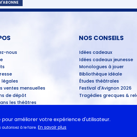
 M'ABONNE
POS
NOS CONSEILS
ez-nous
Idées cadeaux
ue
Idées cadeaux jeunesse
ts
Monologues à jouer
Presse
Bibliothèque idéale
 légales
Études théâtrales
es ventes mensuelles
Festival d'Avignon 2026
ns de dépôt
Tragédies grecques & rele
ans les théâtres
u disponibles
e pour améliorer votre expérience d'utilisateur.
ASSE
En savoir plus
autorisez à le faire.