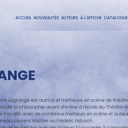
Aller
au
contenu
ACCUEIL
NOUVEAUTÉS
AUTEURS
À L'AFFICHE
CATALOGUE
Navigation
principal
principale
ANGE
tte Lagrange est autrice et metteuse en scène de théâtre
 étudié la philosophie avant d’entrer à l’école du Théâtre 
te travaillé avec de nombreux metteurs en scène et aute
eau, Laurent Vacher ou Frédéric Fisbach.
vail de recherche avec les acteurs l’a poussée à commence