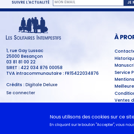
SUIVRE L'ACTUALITÉ
JE
MENU
PIED
DE
PAGE
À PRO
1, rue Gay Lussac
Contact
25000 Besançon
Historiq
03 81 81 00 22
Manuscri
SIRET : 422 034 876 00058
Service 
TVA intracommunautaire : FR15422034876
Mentions
Crédits :
Digitale Deluxe
Meilleur
Se connecter
Conditio
MENU
Ventes d
DU
COMPTE
A nouvea
DE
L'UTILISATEUR
Nous utilisons des cookies sur ce sit
EN CL
En cliquant sur le bouton "Accepter", vous nous 