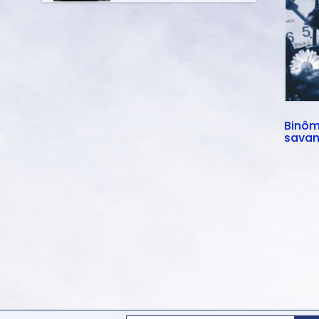
Binôme
savan