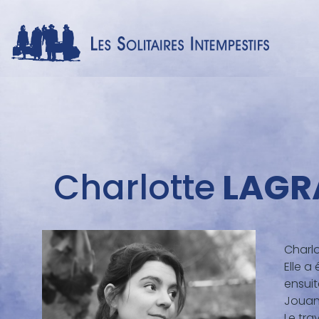
Menu
Charlotte
LAGR
auteur
Charlo
Elle a
ensui
Jouann
Le tra