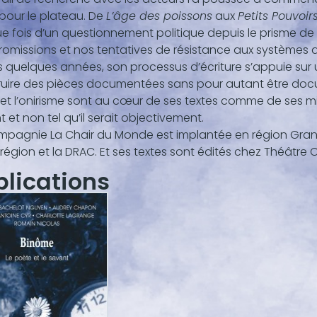
 pour le plateau. De
L’âge des poissons
aux
Petits Pouvoir
 fois d’un questionnement politique depuis le prisme de l
omissions et nos tentatives de résistance aux systèmes 
 quelques années, son processus d’écriture s’appuie sur u
uire des pièces documentées sans pour autant être documen
l et l’onirisme sont au cœur de ses textes comme de ses m
t et non tel qu’il serait objectivement.
mpagnie La Chair du Monde est implantée en région Gran
 région et la DRAC. Et ses textes sont édités chez Théâtre 
blications