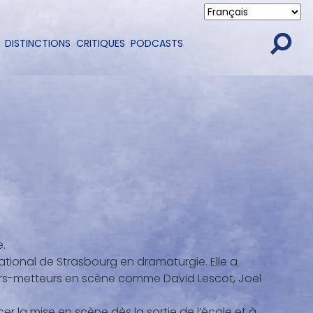
DISTINCTIONS
CRITIQUES
PODCASTS
.
National de Strasbourg en dramaturgie. Elle a
urs-metteurs en scène comme David Lescot, Joël
r la mise en scène dès la sortie de l’école et à