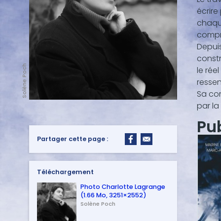
écrire
chaque
compr
Depuis
constr
Solène Poch
le rée
ressen
Sa co
par la
Pu
Partager cette page :
Téléchargement
Photo Charlotte Lagrange
(1.66 Mo, 3251×2552)
Solène Poch