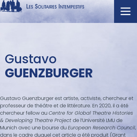
Aller
au
contenu
Navigation
principal
principale
ACCUEIL
Menu
Gustavo
NOUVEAUTÉS
auteur
AUTEURS
GUENZBURGER
À L'AFFICHE
CATALOGUE
Gustavo Guenzburger est artiste, activiste, chercheur et
DISTINCTIONS
professeur de théâtre et de littérature. En 2020, il a été
CRITIQUES
chercheur fellow au
Centre for Global Theatre Histories
PODCASTS
& Developing Theatre Project
de l’Université LMU de
Munich avec une bourse du
European Research Council
,
dans le cadre duquel cet article a été produit (Grant