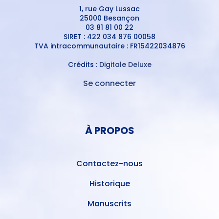
1, rue Gay Lussac
25000 Besançon
03 81 81 00 22
SIRET : 422 034 876 00058
TVA intracommunautaire : FR15422034876
Crédits :
Digitale Deluxe
Se connecter
MENU
DU
MENU
COMPTE
PIED
DE
À PROPOS
DE
L'UTILISATEUR
PAGE
Contactez-nous
Historique
Manuscrits