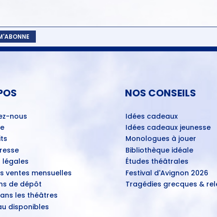
 M'ABONNE
POS
NOS CONSEILS
ez-nous
Idées cadeaux
ue
Idées cadeaux jeunesse
ts
Monologues à jouer
Presse
Bibliothèque idéale
 légales
Études théâtrales
es ventes mensuelles
Festival d'Avignon 2026
ns de dépôt
Tragédies grecques & rele
ans les théâtres
u disponibles