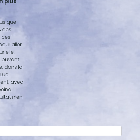
en plus
plus que
s des
 ces
pour aller
r elle,
n buvant
, dans la
-Luc
ment, avec
peine
ultat n’en