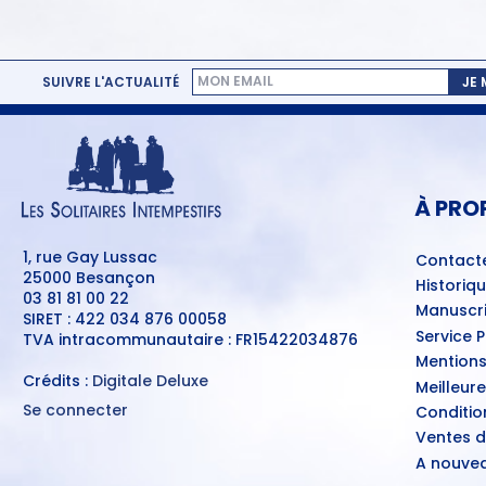
SUIVRE L'ACTUALITÉ
JE
MENU
PIED
DE
PAGE
À PRO
1, rue Gay Lussac
Contact
25000 Besançon
Historiq
03 81 81 00 22
Manuscri
SIRET : 422 034 876 00058
Service 
TVA intracommunautaire : FR15422034876
Mentions
Crédits :
Digitale Deluxe
Meilleur
Se connecter
Conditio
MENU
Ventes d
DU
COMPTE
A nouvea
DE