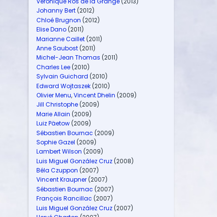
Véronique Ros de la Grange
(2013)
Johanny Bert
(2012)
Chloé Brugnon
(2012)
Elise Dano
(2011)
Marianne Caillet
(2011)
Anne Saubost
(2011)
Michel-Jean Thomas
(2011)
Charles Lee
(2010)
Sylvain Guichard
(2010)
Edward Wojtaszek
(2010)
Olivier Menu
,
Vincent Dhelin
(2009)
Jill Christophe
(2009)
Marie Allain
(2009)
Luiz Päetow
(2009)
Sébastien Bournac
(2009)
Sophie Gazel
(2009)
Lambert Wilson
(2009)
Luis Miguel González Cruz
(2008)
Béla Czuppon
(2007)
Vincent Kraupner
(2007)
Sébastien Bournac
(2007)
François Rancillac
(2007)
Luis Miguel González Cruz
(2007)