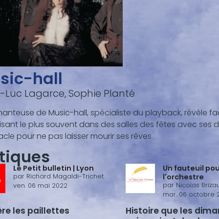
sic-hall
-Luc Lagarce, Sophie Planté
anteuse de Music-hall, spécialiste du playback, révèle fa
sant le plus souvent dans des salles des fêtes avec ses deu
cle pour ne pas laisser mourir ses rêves.
itiques
Le Petit bulletin | Lyon
Un fauteuil po
par
Richard Magaldi-Trichet
l'orchestre
par
Nicolas Brizau
ven. 06 mai 2022
mar. 06 octobre 
ère les paillettes
Histoire que les dim