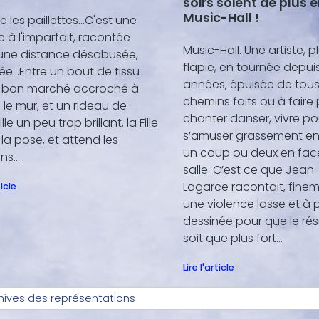
soirs soient de plus 
Music-Hall !
re les paillettes…C'est une
re à l'imparfait, racontée
Music-Hall. Une artiste, 
une distance désabusée,
flapie, en tournée depui
ée…Entre un bout de tissu
années, épuisée de tous
 bon marché accroché à
chemins faits ou à faire 
e mur, et un rideau de
chanter danser, vivre pou
le un peu trop brillant, la Fille
s’amuser grassement e
la pose, et attend les
un coup ou deux en face
ns…
salle. C’est ce que Jean
Lagarce racontait, fine
ticle
une violence lasse et à 
dessinée pour que le rés
soit que plus fort...
Lire l'article
hives des représentations