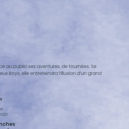
ce au public ses aventures, de tournées. Se
x Boys, elle entretiendra l’illusion d’un grand
ur
lt
2020
anches