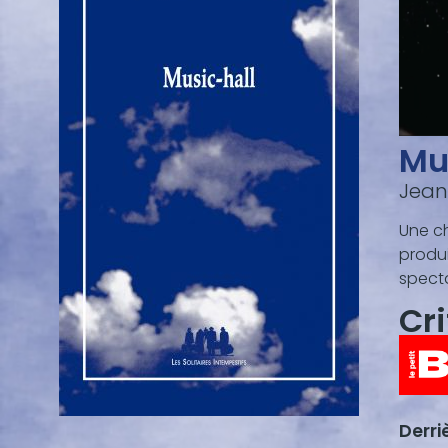
Mu
Jean
Une ch
produi
specta
Cr
Derri