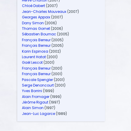
Hervé Charton
(2007)
Chloé Dabert
(2007)
Jean-Charles Mouveaux
(2007)
Georges Appaix
(2007)
Dany Simon
(2006)
Thomas Gornet
(2006)
Sébastien Bournac
(2005)
François Berreur
(2005)
François Berreur
(2005)
Karin Espinosa
(2002)
Laurent Hatat
(2001)
Gaël Lescot
(2001)
François Berreur
(2001)
François Berreur
(2001)
Pascale Spengler
(2001)
Serge Denoncourt
(2001)
Yves Borrini
(1999)
Alain Fromager
(1999)
Jérôme Rigaut
(1997)
Alain Simon
(1997)
Jean-Luc Lagarce
(1989)