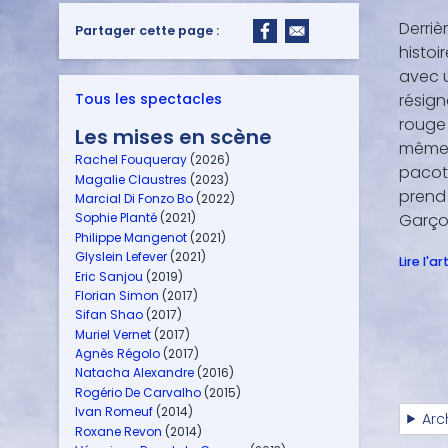
Derriè
Partager cette page :
histoi
avec 
Tous les spectacles
résign
rouge
Les mises en scène
même l
Rachel Fouqueray
(2026)
pacotil
Magalie Claustres
(2023)
prend 
Marcial Di Fonzo Bo
(2022)
Sophie Planté
(2021)
Garço
Philippe Mangenot
(2021)
Glyslein Lefever
(2021)
Lire l'ar
Eric Sanjou
(2019)
Florian Simon
(2017)
Sifan Shao
(2017)
Muriel Vernet
(2017)
Agnès Régolo
(2017)
Natacha Alexandre
(2016)
Rogério De Carvalho
(2015)
Ivan Romeuf
(2014)
Arc
Roxane Revon
(2014)