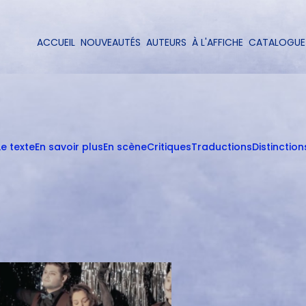
Aller
au
contenu
ACCUEIL
NOUVEAUTÉS
AUTEURS
À L'AFFICHE
CATALOGUE
Navigation
principal
principale
Le texte
En savoir plus
En scène
Critiques
Traductions
Distinction