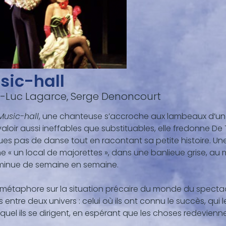
sic-hall
-Luc Lagarce, Serge Denoncourt
Music-hall
, une chanteuse s’accroche aux lambeaux d’une
valoir aussi ineffables que substituables, elle fredonne 
es pas de danse tout en racontant sa petite histoire. Une
« un local de majorettes », dans une banlieue grise, au 
iminue de semaine en semaine.
métaphore sur la situation précaire du monde du spectac
 entre deux univers : celui où ils ont connu le succès, qui les
equel ils se dirigent, en espérant que les choses redevienne