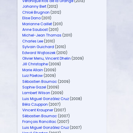
Véronique Ros de la Grange
(2013)
Johanny Bert
(2012)
Chloé Brugnon
(2012)
Elise Dano
(2011)
Marianne Caillet
(2011)
Anne Saubost
(2011)
Michel-Jean Thomas
(2011)
Charles Lee
(2010)
Sylvain Guichard
(2010)
Edward Wojtaszek
(2010)
Olivier Menu
,
Vincent Dhelin
(2009)
Jill Christophe
(2009)
Marie Allain
(2009)
Luiz Päetow
(2009)
Sébastien Bournac
(2009)
Sophie Gazel
(2009)
Lambert Wilson
(2009)
Luis Miguel González Cruz
(2008)
Béla Czuppon
(2007)
Vincent Kraupner
(2007)
Sébastien Bournac
(2007)
François Rancillac
(2007)
Luis Miguel González Cruz
(2007)