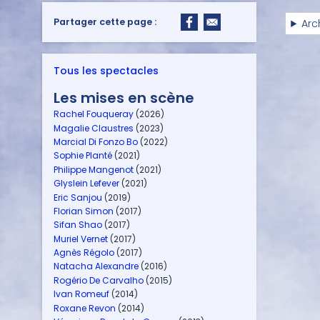
Partager cette page :
Arc
Tous les spectacles
Les mises en scène
Rachel Fouqueray
(2026)
Magalie Claustres
(2023)
Marcial Di Fonzo Bo
(2022)
Sophie Planté
(2021)
Philippe Mangenot
(2021)
Glyslein Lefever
(2021)
Eric Sanjou
(2019)
Florian Simon
(2017)
Sifan Shao
(2017)
Muriel Vernet
(2017)
Agnès Régolo
(2017)
Natacha Alexandre
(2016)
Rogério De Carvalho
(2015)
Ivan Romeuf
(2014)
Roxane Revon
(2014)