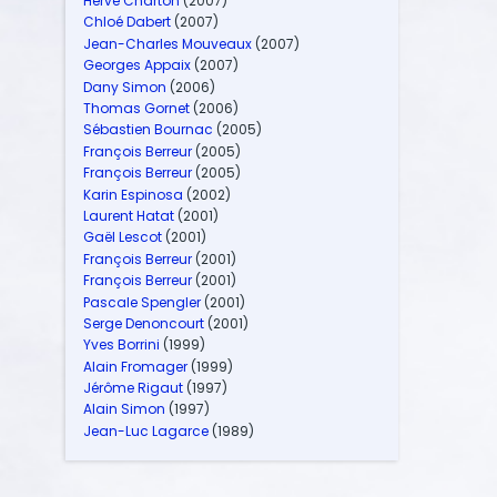
Hervé Charton
(2007)
Chloé Dabert
(2007)
Jean-Charles Mouveaux
(2007)
Georges Appaix
(2007)
Dany Simon
(2006)
Thomas Gornet
(2006)
Sébastien Bournac
(2005)
François Berreur
(2005)
François Berreur
(2005)
Karin Espinosa
(2002)
Laurent Hatat
(2001)
Gaël Lescot
(2001)
François Berreur
(2001)
François Berreur
(2001)
Pascale Spengler
(2001)
Serge Denoncourt
(2001)
Yves Borrini
(1999)
Alain Fromager
(1999)
Jérôme Rigaut
(1997)
Alain Simon
(1997)
Jean-Luc Lagarce
(1989)