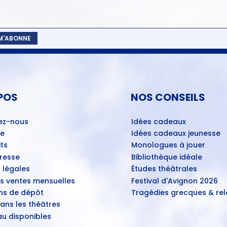
 M'ABONNE
POS
NOS CONSEILS
ez-nous
Idées cadeaux
ue
Idées cadeaux jeunesse
ts
Monologues à jouer
Presse
Bibliothèque idéale
 légales
Études théâtrales
es ventes mensuelles
Festival d'Avignon 2026
ns de dépôt
Tragédies grecques & rele
ans les théâtres
u disponibles