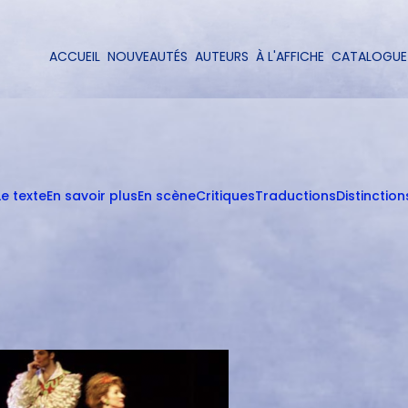
Aller
au
contenu
ACCUEIL
NOUVEAUTÉS
AUTEURS
À L'AFFICHE
CATALOGUE
Navigation
principal
principale
Le texte
En savoir plus
En scène
Critiques
Traductions
Distinction