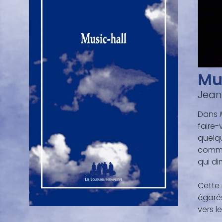
Mu
Jean
Dans
faire-
quelqu
comme 
qui d
Cette 
égarés
vers l