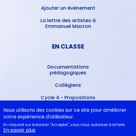
Ajouter un événement
La lettre des artistes à
Emmanuel Macron
EN CLASSE
Documentations
pédagogiques
Collègiens
Cycle 4 - Propositions
d’œuvres littéraires
Nous utilisons des cookies sur ce site pour améliorer
Lycéens
votre expérience d'utilisateur.
En cliquant sur le bouton "Accepter", vous nous autorisez à le faire.
Juste la fin du monde au Bac
En savoir plus