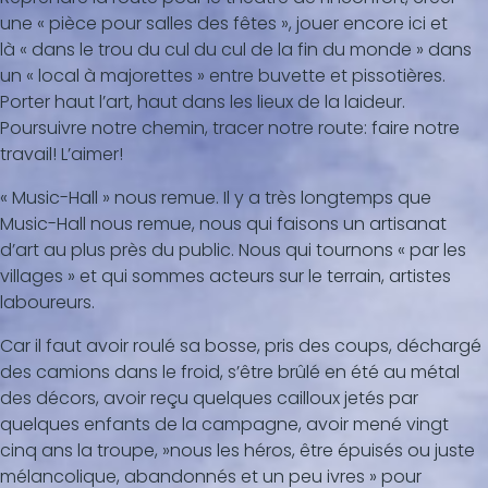
une « pièce pour salles des fêtes », jouer encore ici et
là « dans le trou du cul du cul de la fin du monde » dans
un « local à majorettes » entre buvette et pissotières.
Porter haut l’art, haut dans les lieux de la laideur.
Poursuivre notre chemin, tracer notre route: faire notre
travail! L’aimer!
« Music-Hall » nous remue. Il y a très longtemps que
Music-Hall nous remue, nous qui faisons un artisanat
d’art au plus près du public. Nous qui tournons « par les
villages » et qui sommes acteurs sur le terrain, artistes
laboureurs.
Car il faut avoir roulé sa bosse, pris des coups, déchargé
des camions dans le froid, s’être brûlé en été au métal
des décors, avoir reçu quelques cailloux jetés par
quelques enfants de la campagne, avoir mené vingt
cinq ans la troupe, »nous les héros, être épuisés ou juste
mélancolique, abandonnés et un peu ivres » pour