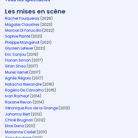
Les mises en scène
Rachel Fouqueray
(2026)
Magalie Claustres
(2023)
Marcial Di Fonzo Bo
(2022)
Sophie Planté
(2021)
Philippe Mangenot
(2021)
Glyslein Lefever
(2021)
Eric Sanjou
(2019)
Florian Simon
(2017)
Sifan Shao
(2017)
Muriel Vernet
(2017)
Agnès Régolo
(2017)
Natacha Alexandre
(2016)
Rogério De Carvalho
(2015)
Ivan Romeuf
(2014)
Roxane Revon
(2014)
Véronique Ros de la Grange
(2013)
Johanny Bert
(2012)
Chloé Brugnon
(2012)
Elise Dano
(2011)
Marianne Caillet
(2011)
Anne Saubost
(2011)