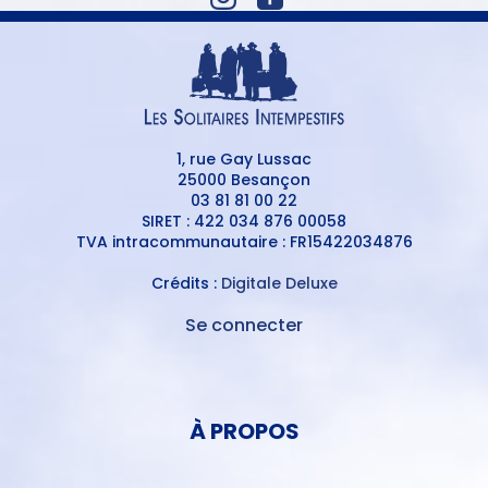
1, rue Gay Lussac
25000 Besançon
03 81 81 00 22
SIRET : 422 034 876 00058
TVA intracommunautaire : FR15422034876
Crédits :
Digitale Deluxe
Se connecter
MENU
DU
MENU
COMPTE
PIED
DE
À PROPOS
DE
L'UTILISATEUR
PAGE