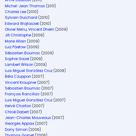
Michel-Jean Thomas
(2011)
Charles Lee
(2010)
Sylvain Guichard
(2010)
Edward Wojtaszek
(2010)
Olivier Menu
,
Vincent Dhelin
(2009)
Jill Christophe
(2009)
Marie Allain
(2009)
Luiz Päetow
(2009)
Sébastien Bournac
(2009)
Sophie Gazel
(2009)
Lambert Wilson
(2009)
Luis Miguel González Cruz
(2008)
Béla Czuppon
(2007)
Vincent Kraupner
(2007)
Sébastien Bournac
(2007)
François Rancillac
(2007)
Luis Miguel González Cruz
(2007)
Hervé Charton
(2007)
Chloé Dabert
(2007)
Jean-Charles Mouveaux
(2007)
Georges Appaix
(2007)
Dany Simon
(2006)
Thomas Gornet
(2006)