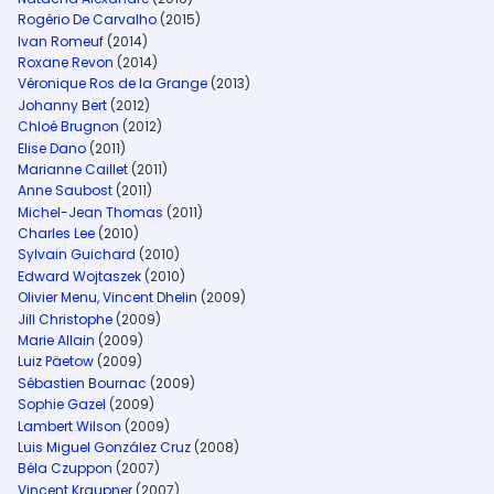
Rogério De Carvalho
(2015)
Ivan Romeuf
(2014)
Roxane Revon
(2014)
Véronique Ros de la Grange
(2013)
Johanny Bert
(2012)
Chloé Brugnon
(2012)
Elise Dano
(2011)
Marianne Caillet
(2011)
Anne Saubost
(2011)
Michel-Jean Thomas
(2011)
Charles Lee
(2010)
Sylvain Guichard
(2010)
Edward Wojtaszek
(2010)
Olivier Menu
,
Vincent Dhelin
(2009)
Jill Christophe
(2009)
Marie Allain
(2009)
Luiz Päetow
(2009)
Sébastien Bournac
(2009)
Sophie Gazel
(2009)
Lambert Wilson
(2009)
Luis Miguel González Cruz
(2008)
Béla Czuppon
(2007)
Vincent Kraupner
(2007)