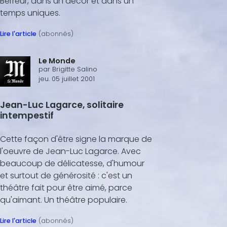
Berreur, dans un décor et dans un
c
o
temps uniques.
n
d
Lire l'article
(abonnés)
s
Le Monde
par
Brigitte Salino
jeu. 05 juillet 2001
Jean-Luc Lagarce, solitaire
intempestif
Cette façon d'être signe la marque de
l'oeuvre de Jean-Luc Lagarce. Avec
beaucoup de délicatesse, d'humour
et surtout de générosité : c'est un
théâtre fait pour être aimé, parce
qu'aimant. Un théâtre populaire.
Lire l'article
(abonnés)