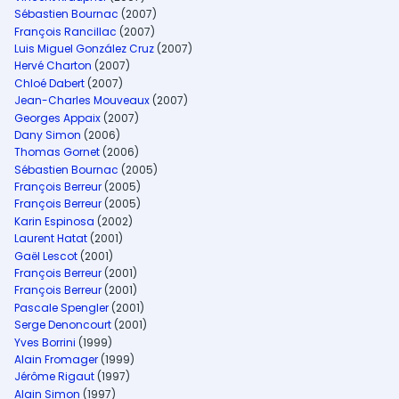
Sébastien Bournac
(2007)
François Rancillac
(2007)
Luis Miguel González Cruz
(2007)
Hervé Charton
(2007)
Chloé Dabert
(2007)
Jean-Charles Mouveaux
(2007)
Georges Appaix
(2007)
Dany Simon
(2006)
Thomas Gornet
(2006)
Sébastien Bournac
(2005)
François Berreur
(2005)
François Berreur
(2005)
Karin Espinosa
(2002)
Laurent Hatat
(2001)
Gaël Lescot
(2001)
François Berreur
(2001)
François Berreur
(2001)
Pascale Spengler
(2001)
Serge Denoncourt
(2001)
Yves Borrini
(1999)
Alain Fromager
(1999)
Jérôme Rigaut
(1997)
Alain Simon
(1997)