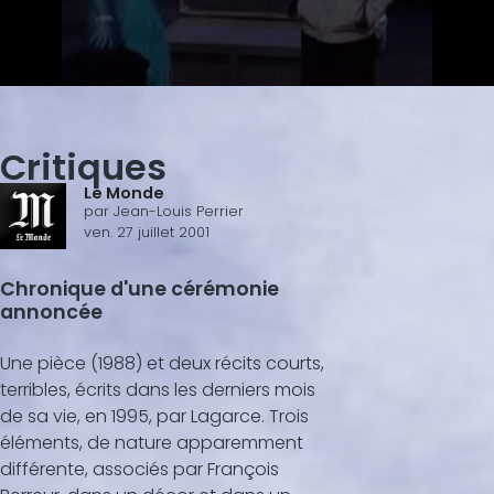
0
s
e
c
Critiques
o
n
Le Monde
d
par
Jean-Louis Perrier
s
ven. 27 juillet 2001
o
f
2
Chronique d'une cérémonie
m
i
annoncée
n
u
t
Une pièce (1988) et deux récits courts,
e
terribles, écrits dans les derniers mois
s
,
de sa vie, en 1995, par Lagarce. Trois
5
éléments, de nature apparemment
6
s
différente, associés par François
e