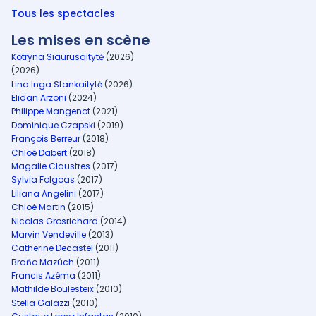
Tous les spectacles
Les mises en scène
Kotryna Siaurusaitytė
(2026)
(2026)
Lina Inga Stankaitytė
(2026)
Elidan Arzoni
(2024)
Philippe Mangenot
(2021)
Dominique Czapski
(2019)
François Berreur
(2018)
Chloé Dabert
(2018)
Magalie Claustres
(2017)
Sylvia Folgoas
(2017)
Liliana Angelini
(2017)
Chloé Martin
(2015)
Nicolas Grosrichard
(2014)
Marvin Vendeville
(2013)
Catherine Decastel
(2011)
Braňo Mazúch
(2011)
Francis Azéma
(2011)
Mathilde Boulesteix
(2010)
Stella Galazzi
(2010)