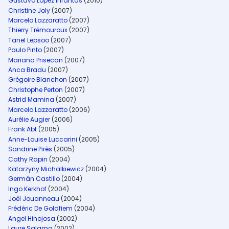
Gustavo Lopez Infantas
(2010)
Christine Joly
(2007)
Marcelo Lazzaratto
(2007)
Thierry Trémouroux
(2007)
Tanel Lepsoo
(2007)
Paulo Pinto
(2007)
Mariana Prisecan
(2007)
Anca Bradu
(2007)
Grégoire Blanchon
(2007)
Christophe Perton
(2007)
Astrid Mamina
(2007)
Marcelo Lazzaratto
(2006)
Aurélie Augier
(2006)
Frank Abt
(2005)
Anne-Louise Luccarini
(2005)
Sandrine Pirès
(2005)
Cathy Rapin
(2004)
Katarzyny Michalkiewicz
(2004)
Germán Castillo
(2004)
Ingo Kerkhof
(2004)
Joël Jouanneau
(2004)
Frédéric De Goldfiem
(2004)
Angel Hinojosa
(2002)
Laure Salama
(2002)