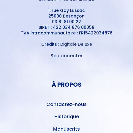
1, rue Gay Lussac
25000 Besançon
03 81 81 00 22
SIRET : 422 034 876 00058
TVA intracommunautaire : FR15422034876
Crédits :
Digitale Deluxe
Se connecter
MENU
DU
MENU
COMPTE
PIED
DE
À PROPOS
DE
L'UTILISATEUR
PAGE
Contactez-nous
Historique
Manuscrits