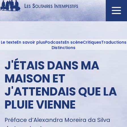
Aller
au
contenu
Navigation
principal
principale
Le texte
En savoir plus
Podcasts
En scène
Critiques
Traductions
ACCUEIL
Menu
Distinctions
NOUVEAUTÉS
texte
J'ÉTAIS DANS MA
AUTEURS
À L'AFFICHE
MAISON ET
CATALOGUE
J'ATTENDAIS QUE LA
DISTINCTIONS
PLUIE VIENNE
CRITIQUES
PODCASTS
Préface d’Alexandra Moreira da Silva