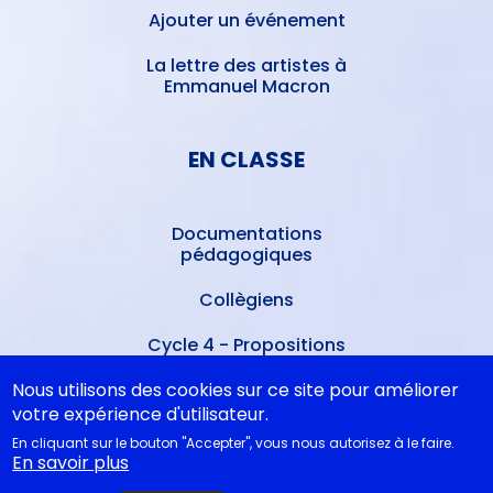
Ajouter un événement
La lettre des artistes à
Emmanuel Macron
EN CLASSE
Documentations
pédagogiques
Collègiens
Cycle 4 - Propositions
d’œuvres littéraires
Nous utilisons des cookies sur ce site pour améliorer
Lycéens
votre expérience d'utilisateur.
En cliquant sur le bouton "Accepter", vous nous autorisez à le faire.
Juste la fin du monde au Bac
En savoir plus