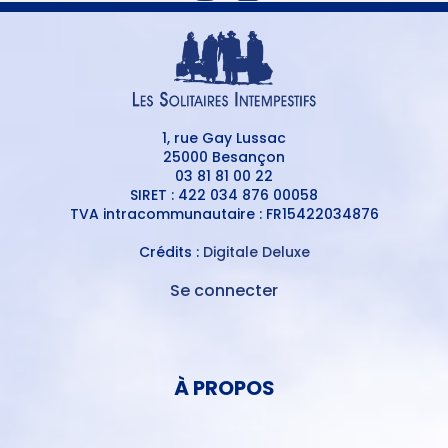
1, rue Gay Lussac
25000 Besançon
03 81 81 00 22
SIRET : 422 034 876 00058
TVA intracommunautaire : FR15422034876
Crédits :
Digitale Deluxe
Se connecter
MENU
DU
MENU
COMPTE
PIED
DE
À PROPOS
DE
L'UTILISATEUR
PAGE