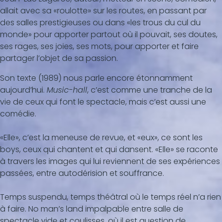
allait avec sa «roulotte» sur les routes, en passant par
des salles prestigieuses ou dans «les trous du cul du
monde» pour apporter partout où il pouvait, ses doutes,
ses rages, ses joies, ses mots, pour apporter et faire
partager l’objet de sa passion.
Son texte (1989) nous parle encore étonnamment
aujourd’hui.
Music-hall
, c’est comme une tranche de la
vie de ceux qui font le spectacle, mais c’est aussi une
comédie.
«Elle», c’est la meneuse de revue, et «eux», ce sont les
boys, ceux qui chantent et qui dansent. «Elle» se raconte
à travers les images qui lui reviennent de ses expériences
passées, entre autodérision et souffrance.
Temps suspendu, temps théâtral où le temps réel n’a rien
à faire. No man’s land impalpable entre salle de
spectacle vide et coulisses, où il est question de