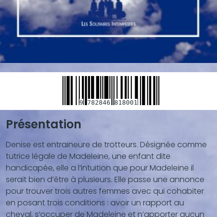
9
782846
818001
Présentation
Blocs
de
Denise est entraineure de trotteurs. Désignée comme
contenu
tutrice légale de Madeleine, une enfant dite
(texte,
handicapée, elle a l’intuition que pour Madeleine il
vidéo,
serait bien d’être à plusieurs. Elle passe une annonce
...)
pour trouver trois autres femmes avec qui cohabiter
en posant trois conditions : avoir un rapport au
cheval, s’occuper de Madeleine et n’apporter aucun