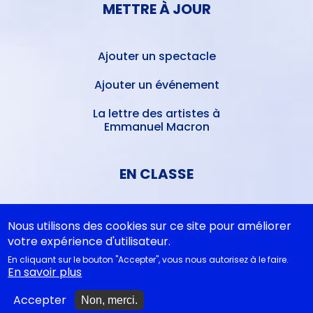
METTRE À JOUR
Ajouter un spectacle
Ajouter un événement
La lettre des artistes à
Emmanuel Macron
EN CLASSE
Documentations
Nous utilisons des cookies sur ce site pour améliorer
pédagogiques
votre expérience d'utilisateur.
En cliquant sur le bouton "Accepter", vous nous autorisez à le faire.
Collègiens
En savoir plus
Cycle 4 - Propositions
Accepter
Non, merci.
d’œuvres littéraires