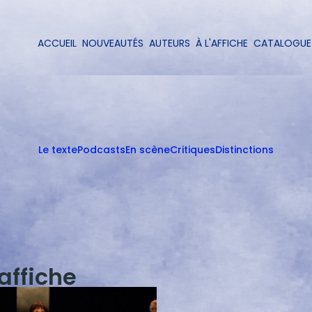
Aller
au
contenu
ACCUEIL
NOUVEAUTÉS
AUTEURS
À L'AFFICHE
CATALOGUE
Navigation
principal
principale
Le texte
Podcasts
En scène
Critiques
Distinctions
'affiche