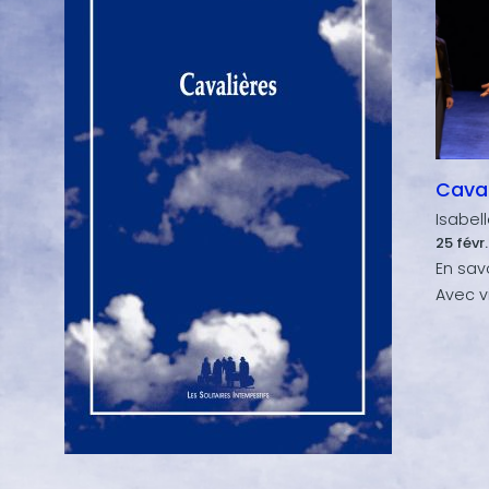
Caval
Isabel
25 févr.