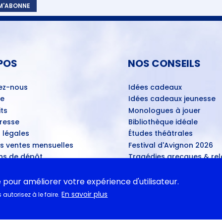
 M'ABONNE
POS
NOS CONSEILS
ez-nous
Idées cadeaux
ue
Idées cadeaux jeunesse
ts
Monologues à jouer
Presse
Bibliothèque idéale
 légales
Études théâtrales
es ventes mensuelles
Festival d'Avignon 2026
ns de dépôt
Tragédies grecques & rele
ans les théâtres
u disponibles
e pour améliorer votre expérience d'utilisateur.
En savoir plus
autorisez à le faire.
ASSE