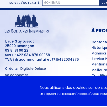
SUIVRE L'ACTUALITÉ
JE
MENU
PIED
DE
PAGE
À PRO
1, rue Gay Lussac
Contact
25000 Besançon
Historiq
03 81 81 00 22
Manuscri
SIRET : 422 034 876 00058
Service 
TVA intracommunautaire : FR15422034876
Mentions
Crédits :
Digitale Deluxe
Meilleur
Se connecter
Conditio
MENU
Ventes d
DU
COMPTE
A nouvea
Nous utilisons des cookies sur ce sit
DE
L'UTILISATEUR
En cliquant sur le bouton "Accepter", vous nous 
EN CL