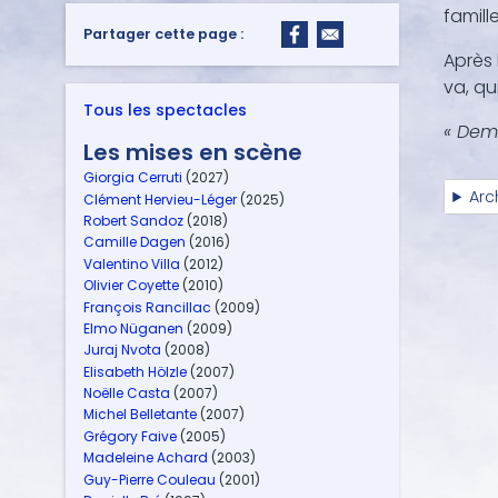
famill
Partager cette page :
Après 
va, qu
Tous les spectacles
« Dema
Les mises en scène
Giorgia Cerruti
(2027)
Arc
Clément Hervieu-Léger
(2025)
Robert Sandoz
(2018)
Camille Dagen
(2016)
Valentino Villa
(2012)
Olivier Coyette
(2010)
François Rancillac
(2009)
Elmo Nüganen
(2009)
Juraj Nvota
(2008)
Elisabeth Hölzle
(2007)
Noëlle Casta
(2007)
Michel Belletante
(2007)
Grégory Faive
(2005)
Madeleine Achard
(2003)
Guy-Pierre Couleau
(2001)