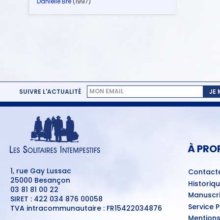
Danielle Bré
(1997)
SUIVRE L'ACTUALITÉ
JE
MENU
PIED
DE
PAGE
À PRO
1, rue Gay Lussac
Contact
25000 Besançon
Historiq
03 81 81 00 22
Manuscri
SIRET : 422 034 876 00058
Service 
TVA intracommunautaire : FR15422034876
Mentions