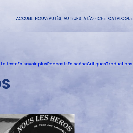
Aller
au
contenu
ACCUEIL
NOUVEAUTÉS
AUTEURS
À L'AFFICHE
CATALOGUE
Navigation
principal
principale
Le texte
En savoir plus
Podcasts
En scène
Critiques
Traductions
OS