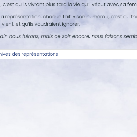
e, c’est qu’ils vivront plus tard la vie qu’il vécut avec sa 
la représentation, chacun fait « son numéro », c’est du théât
i vient, et qu’ils voudraient ignorer.
in nous fuirons, mais ce soir encore, nous faisons sembl
hives des représentations