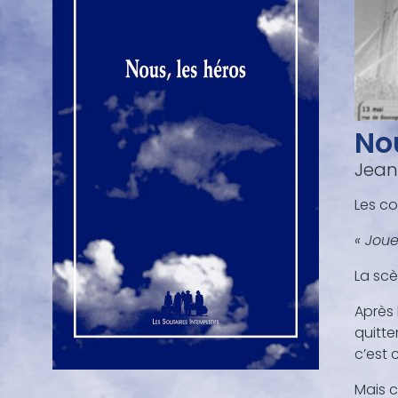
Nou
Jean
Les co
« Joue
La scè
Après 
quitte
c’est c
Mais c