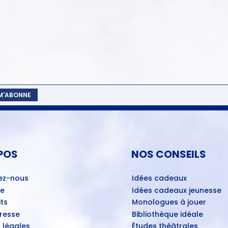
 M'ABONNE
POS
NOS CONSEILS
ez-nous
Idées cadeaux
ue
Idées cadeaux jeunesse
ts
Monologues à jouer
Presse
Bibliothèque idéale
 légales
Études théâtrales