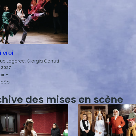
i eroi
uc Lagarce, Giorgia Cerruti
. 2027
chive des mises en scène