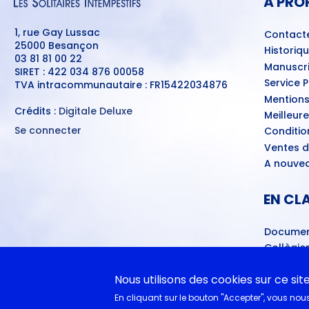
À PRO
1, rue Gay Lussac
Contact
25000 Besançon
Historiq
03 81 81 00 22
Manuscri
SIRET : 422 034 876 00058
Service 
TVA intracommunautaire : FR15422034876
Mentions
Crédits :
Digitale Deluxe
Meilleur
Se connecter
Conditio
MENU
Ventes d
DU
COMPTE
A nouvea
DE
L'UTILISATEUR
EN CL
Documen
Collègie
Cycle 4 
littéra
Nous utilisons des cookies sur ce sit
Lycéens
En cliquant sur le bouton "Accepter", vous nous 
Juste la