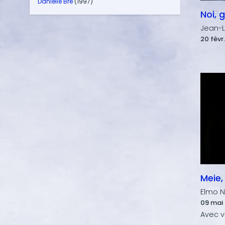
Danielle Bré
(1997)
Noi, g
Jean-L
20 févr.
Meie,
Elmo N
09 mai 