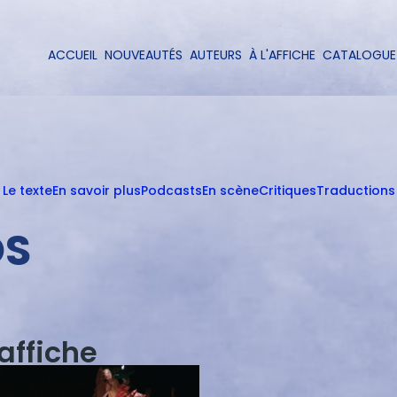
Aller
au
contenu
ACCUEIL
NOUVEAUTÉS
AUTEURS
À L'AFFICHE
CATALOGUE
Navigation
principal
principale
Le texte
En savoir plus
Podcasts
En scène
Critiques
Traductions
OS
'affiche