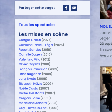
Partager cette page :
Tous les spectacles
Nous,
Jean-L
Les mises en scène
Léger
Giorgia Cerruti
(2027)
23 sept
Clément Hervieu-Léger
(2025)
Robert Sandoz
(2018)
Camille Dagen
(2016)
Valentino Villa
(2012)
Olivier Coyette
(2010)
François Rancillac
(2009)
Elmo Nüganen
(2009)
Juraj Nvota
(2008)
Elisabeth Hölzle
(2007)
Noëlle Casta
(2007)
Michel Belletante
(2007)
Grégory Faive
(2005)
Madeleine Achard
(2003)
Guy-Pierre Couleau
(2001)