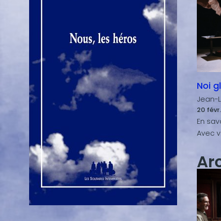
Noi gl
Jean-L
20 févr
Ar