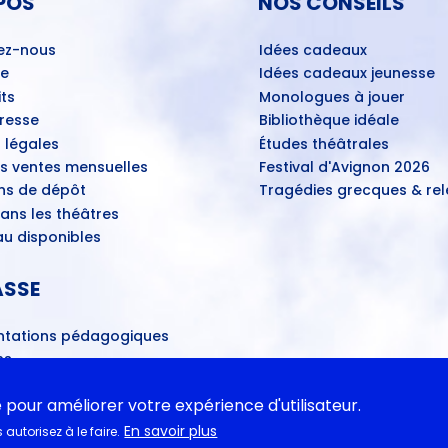
POS
NOS CONSEILS
ez-nous
Idées cadeaux
ue
Idées cadeaux jeunesse
ts
Monologues à jouer
Presse
Bibliothèque idéale
 légales
Études théâtrales
es ventes mensuelles
Festival d'Avignon 2026
ns de dépôt
Tragédies grecques & rele
ans les théâtres
u disponibles
ASSE
tations pédagogiques
ns
- Propositions d’œuvres
ires
e pour améliorer votre expérience d'utilisateur.
En savoir plus
autorisez à le faire.
 fin du monde au Bac