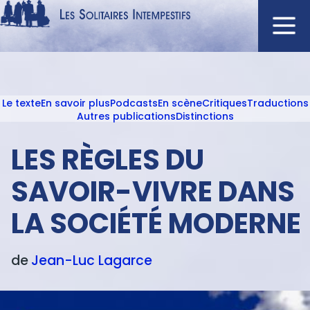
Aller
au
contenu
Navigation
principal
principale
Le texte
En savoir plus
Podcasts
En scène
Critiques
Traductions
ACCUEIL
Menu
Autres publications
Distinctions
NOUVEAUTÉS
texte
LES RÈGLES DU
AUTEURS
À L'AFFICHE
SAVOIR-VIVRE DANS
CATALOGUE
LA SOCIÉTÉ MODERNE
DISTINCTIONS
CRITIQUES
de
Jean-Luc
Lagarce
PODCASTS