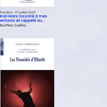
Parution :
07 juillet 2022
Karl Marx raconté à mes
enfants et rappelé au
peuple
Rui
Pina Coelho