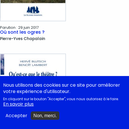
Parution :
29 juin 2017
Où sont les ogres ?
Pierre-Yves
Chapalain
Nous utilisons des cookies sur ce site pour améliorer
votre expérience d'utilisateur.
En cliquant sur le bouton "Accepter", vous nous autorisez à le faire.
En savoir plus
Accepter
Non, merci.