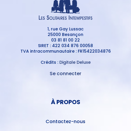
1, rue Gay Lussac
25000 Besançon
03 81 81 00 22
SIRET : 422 034 876 00058
TVA intracommunautaire : FR15422034876
Crédits :
Digitale Deluxe
Se connecter
MENU
DU
MENU
COMPTE
PIED
DE
À PROPOS
DE
L'UTILISATEUR
PAGE
Contactez-nous