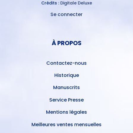
Crédits :
Digitale Deluxe
Se connecter
MENU
DU
MENU
COMPTE
PIED
DE
À PROPOS
DE
L'UTILISATEUR
PAGE
Contactez-nous
Historique
Manuscrits
Service Presse
Mentions légales
Meilleures ventes mensuelles