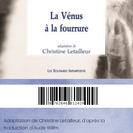
9
782846
812429
Adaptation de Christine Letailleur, d'après la
Blocs
traduction d'Aude Willm.
de