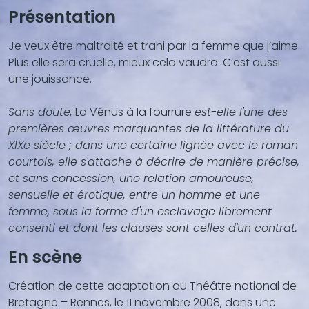
contenu
Présentation
(texte,
vidéo,
Je veux être maltraité et trahi par la femme que j’aime.
...)
Plus elle sera cruelle, mieux cela vaudra. C’est aussi
une jouissance.
Sans doute,
La Vénus à la fourrure
est-elle l'une des
premières œuvres marquantes de la littérature du
XIXe siècle ; dans une certaine lignée avec le roman
courtois, elle s'attache à décrire de manière précise,
et sans concession, une relation amoureuse,
sensuelle et érotique, entre un homme et une
femme, sous la forme d'un esclavage librement
consenti et dont les clauses sont celles d'un contrat.
En scène
Création de cette adaptation au Théâtre national de
Bretagne – Rennes, le 11 novembre 2008, dans une