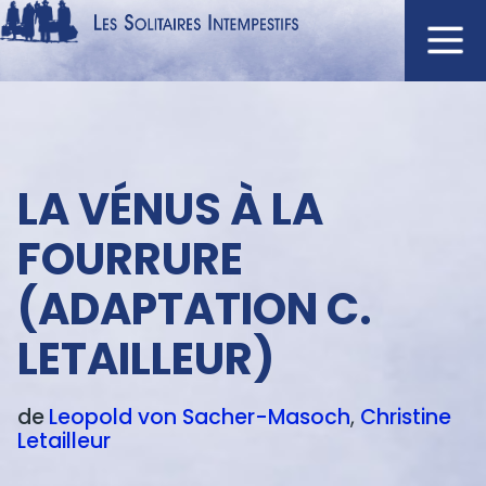
Aller
au
contenu
Navigation
principal
principale
ACCUEIL
Menu
LA VÉNUS À LA
NOUVEAUTÉS
texte
AUTEURS
FOURRURE
À L'AFFICHE
(ADAPTATION C.
CATALOGUE
LETAILLEUR)
DISTINCTIONS
CRITIQUES
de
Leopold von
Sacher-Masoch
Christine
PODCASTS
Letailleur