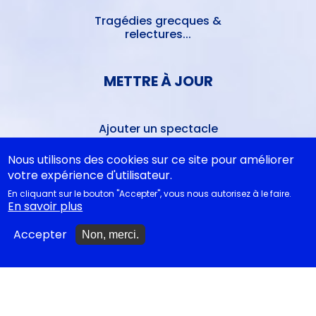
Tragédies grecques &
relectures...
METTRE À JOUR
Ajouter un spectacle
Ajouter un événement
Nous utilisons des cookies sur ce site pour améliorer
votre expérience d'utilisateur.
La lettre des artistes à
En cliquant sur le bouton "Accepter", vous nous autorisez à le faire.
Emmanuel Macron
En savoir plus
Accepter
Non, merci.
EN CLASSE
Documentations
pédagogiques