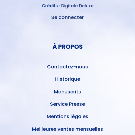
Crédits :
Digitale Deluxe
Se connecter
MENU
DU
MENU
COMPTE
PIED
DE
À PROPOS
DE
L'UTILISATEUR
PAGE
Contactez-nous
Historique
Manuscrits
Service Presse
Mentions légales
Meilleures ventes mensuelles