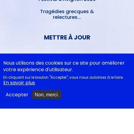
Tragédies grecques &
relectures...
METTRE À JOUR
Ajouter un spectacle
Nous utilisons des cookies sur ce site pour améliorer
votre expérience d'utilisateur.
Ajouter un événement
En cliquant sur le bouton "Accepter", vous nous autorisez à le faire.
La lettre des artistes à
En savoir plus
Emmanuel Macron
Accepter
Non, merci.
EN CLASSE
Documentations
pédagogiques