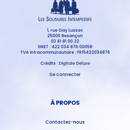
1, rue Gay Lussac
25000 Besançon
03 81 81 00 22
SIRET : 422 034 876 00058
TVA intracommunautaire : FR15422034876
Crédits :
Digitale Deluxe
Se connecter
MENU
DU
MENU
COMPTE
PIED
DE
À PROPOS
DE
L'UTILISATEUR
PAGE
Contactez-nous