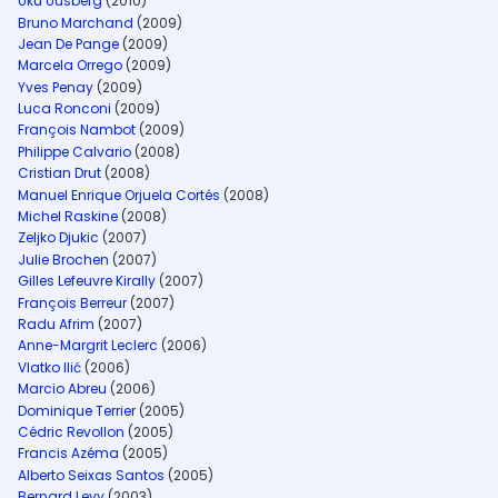
Uku Uusberg
(2010)
Bruno Marchand
(2009)
Jean De Pange
(2009)
Marcela Orrego
(2009)
Yves Penay
(2009)
Luca Ronconi
(2009)
François Nambot
(2009)
Philippe Calvario
(2008)
Cristian Drut
(2008)
Manuel Enrique Orjuela Cortés
(2008)
Michel Raskine
(2008)
Zeljko Djukic
(2007)
Julie Brochen
(2007)
Gilles Lefeuvre Kirally
(2007)
François Berreur
(2007)
Radu Afrim
(2007)
Anne-Margrit Leclerc
(2006)
Vlatko Ilić
(2006)
Marcio Abreu
(2006)
Dominique Terrier
(2005)
Cédric Revollon
(2005)
Francis Azéma
(2005)
Alberto Seixas Santos
(2005)
Bernard Levy
(2003)