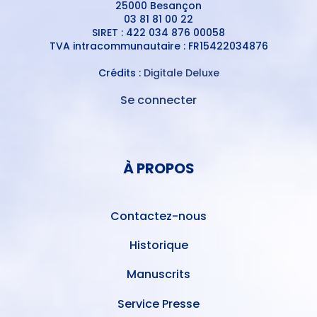
25000 Besançon
03 81 81 00 22
SIRET : 422 034 876 00058
TVA intracommunautaire : FR15422034876
Crédits :
Digitale Deluxe
Se connecter
MENU
DU
MENU
COMPTE
PIED
DE
À PROPOS
DE
L'UTILISATEUR
PAGE
Contactez-nous
Historique
Manuscrits
Service Presse