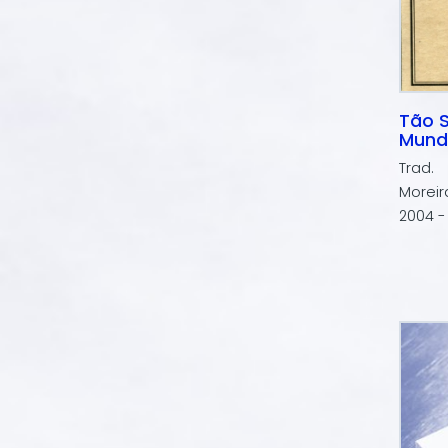
Tão S
Mund
Trad.
Moreir
2004 -