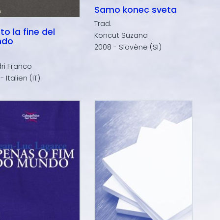
Samo konec sveta
Trad.
to la fine del
Koncut Suzana
ndo
2008 - Slovène (SI)
ri Franco
 Italien (IT)