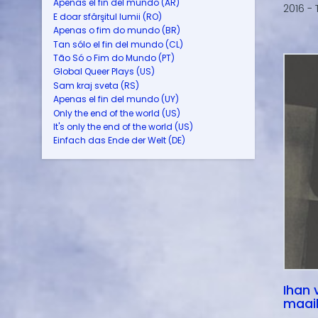
Apenas el fin del mundo (AR)
2016 -
E doar sfârşitul lumii (RO)
Apenas o fim do mundo (BR)
Tan sólo el fin del mundo (CL)
Tão Só o Fim do Mundo (PT)
Global Queer Plays (US)
Sam kraj sveta (RS)
Apenas el fin del mundo (UY)
Only the end of the world (US)
It's only the end of the world (US)
Einfach das Ende der Welt (DE)
Ihan 
maai