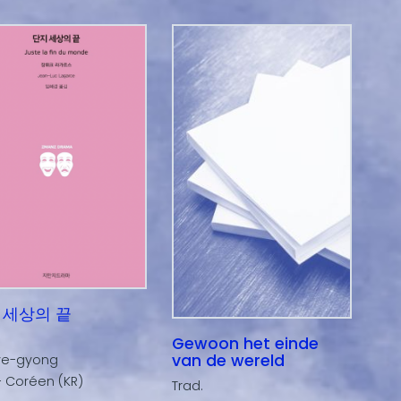
 세상의 끝
Gewoon het einde
van de wereld
ye-gyong
- Coréen (KR)
Trad.