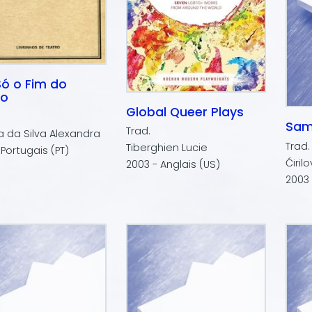
ó o Fim do
o
Global Queer Plays
Sam
Trad.
a da Silva Alexandra
Trad.
Tiberghien Lucie
 Portugais (PT)
Ćiril
2003 - Anglais (US)
2003 