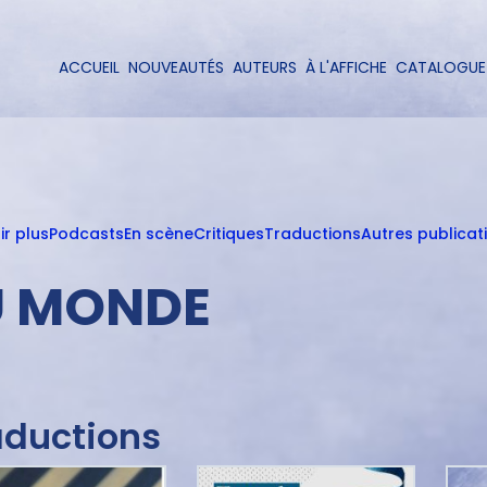
Aller
au
contenu
ACCUEIL
NOUVEAUTÉS
AUTEURS
À L'AFFICHE
CATALOGUE
Navigation
principal
principale
ir plus
Podcasts
En scène
Critiques
Traductions
Autres publicat
DU MONDE
aductions