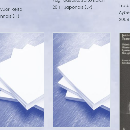
Yagi Masako, Saito Kôichi
Trad.
2011 - Japonais (JP)
vuori Reita
Ayber
innois (FI)
2009 