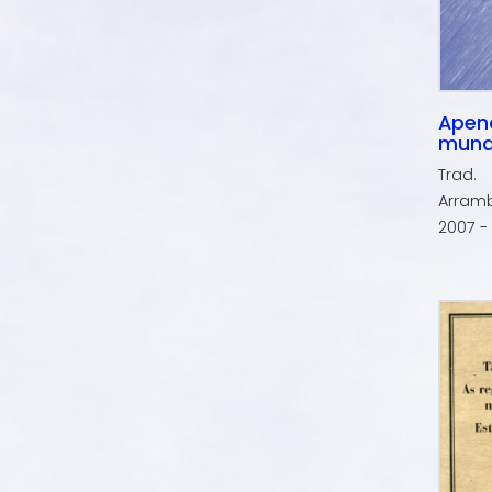
Apena
mun
Trad.
Arram
2007 -