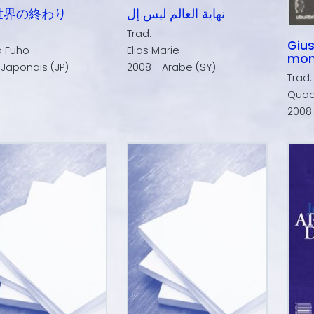
世界の終わり
نهاية العالم ليس إل
Trad.
Gius
a Fuho
Elias Marie
mo
 Japonais (JP)
2008 - Arabe (SY)
Trad.
Quad
2008 -