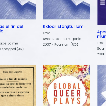
s el fin del
E doar sfârşitul lumii
do
Ape
Trad.
mu
Anca Rotescu Eugenia
Trad.
bide Jaime
2007 - Roumain (RO)
Soar
 Espagnol (AR)
2006 