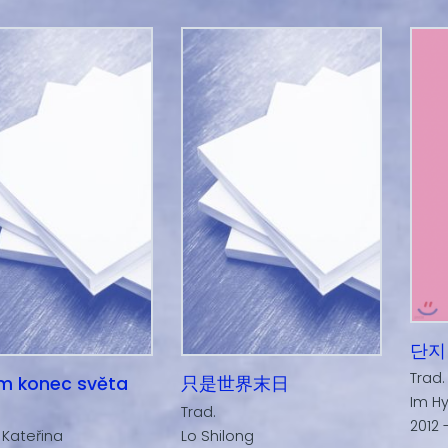
단지
Trad.
m konec světa
只是世界末日
Im H
Trad.
2012 
Kateřina
Lo Shilong