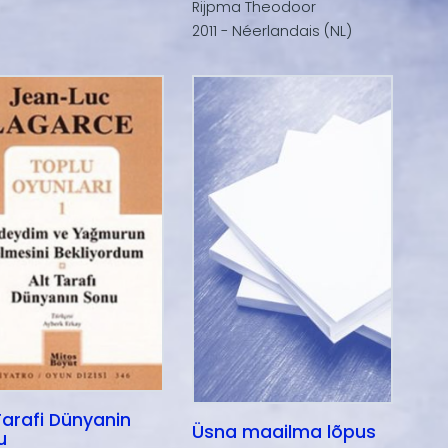
Rijpma Theodoor
2011 - Néerlandais (NL)
Tarafi Dünyanin
Üsna maailma lõpus
u