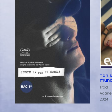
Tan s
mun
Trad.
Adáne
2024 -