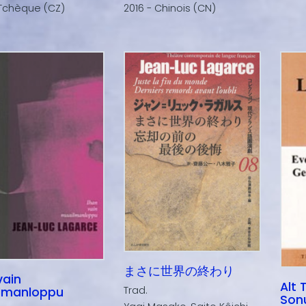
 Tchèque (CZ)
2016 - Chinois (CN)
まさに世界の終わり
vain
Alt 
Trad.
lmanloppu
Son