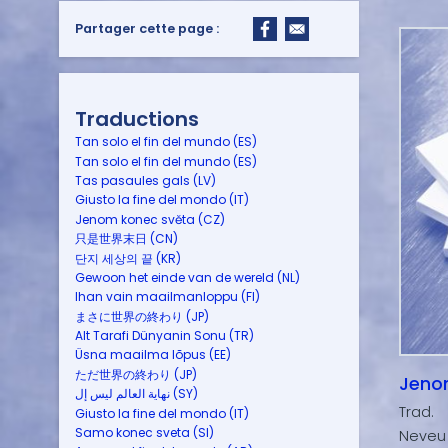
Partager cette page :
Traductions
Tan solo el fin del mundo (ES)
Tan solo el fin del mundo (ES)
Tas pasaules gals (LV)
Giusto la fine del mondo (IT)
Jenom konec světa (CZ)
只是世界末日 (CN)
단지 세상의 끝 (KR)
Gewoon het einde van de wereld (NL)
Ihan vain maailmanloppu (FI)
まさに世界の終わり (JP)
Alt Tarafi Dünyanin Sonu (TR)
Üsna maailma lõpus (EE)
ただ世界の終わり (JP)
Jeno
نهاية العالم ليس إل (SY)
Trad.
Giusto la fine del mondo (IT)
Samo konec sveta (SI)
Neveu 