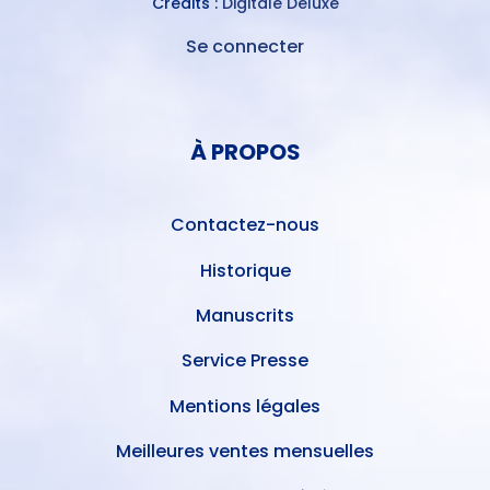
Crédits :
Digitale Deluxe
Se connecter
MENU
DU
MENU
COMPTE
PIED
DE
À PROPOS
DE
L'UTILISATEUR
PAGE
Contactez-nous
Historique
Manuscrits
Service Presse
Mentions légales
Meilleures ventes mensuelles