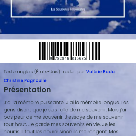
9
782846
815635
Texte anglais (États-Unis)
traduit par
Valérie
Bada
Christine
Pagnoulle
Présentation
Blocs
de
J’ai la mémoire puissante. J’ai la mémoire longue. Les
contenu
gens disent que je suis folle de me souvenir. Mais j’ai
(texte,
pas peur de me souvenir. J’essaye de me souvenir
vidéo,
tout haut. Je garde mes souvenirs en vie. Je les
...)
nourris. Il faut les nourrir sinon ils me rongent. Mes