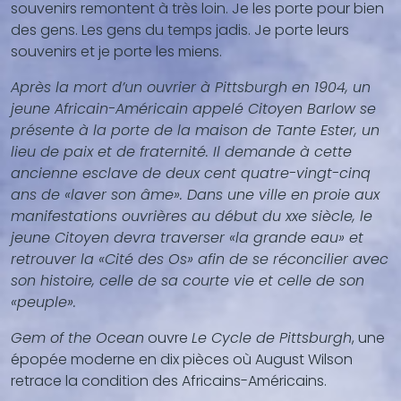
souvenirs remontent à très loin. Je les porte pour bien
des gens. Les gens du temps jadis. Je porte leurs
souvenirs et je porte les miens.
Après la mort d’un ouvrier à Pittsburgh en 1904, un
jeune Africain-Américain appelé Citoyen Barlow se
présente à la porte de la maison de Tante Ester, un
lieu de paix et de fraternité. Il demande à cette
ancienne esclave de deux cent quatre-vingt-cinq
ans de «laver son âme». Dans une ville en proie aux
manifestations ouvrières au début du xxe siècle, le
jeune Citoyen devra traverser «la grande eau» et
retrouver la «Cité des Os» afin de se réconcilier avec
son histoire, celle de sa courte vie et celle de son
«peuple».
Gem of the Ocean
ouvre
Le Cycle de Pittsburgh
, une
épopée moderne en dix pièces où August Wilson
retrace la condition des Africains-Américains.