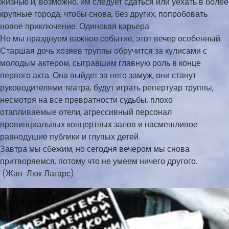
жизнью и, возможно, им следует сдаться или уехать в более
крупные города, чтобы снова, без других, попробовать
новое приключение. Одинокая карьера.
Но мы празднуем важное событие, этот вечер особенный.
Старшая дочь хозяев труппы обручится за кулисами с
молодым актером, сыгравшим главную роль в конце
первого акта. Она выйдет за него замуж, они станут
руководителями театра, будут играть репертуар труппы,
несмотря на все превратности судьбы, плохо
отапливаемые отели, агрессивный персонал
провинциальных концертных залов и насмешливое
равнодушие публики и глупых детей.
Завтра мы сбежим, но сегодня вечером мы снова
притворяемся, потому что не умеем ничего другого.
(Жан-Люк Лагарс)