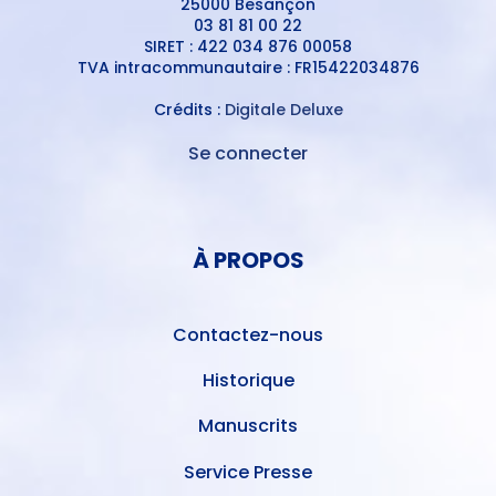
25000 Besançon
03 81 81 00 22
SIRET : 422 034 876 00058
TVA intracommunautaire : FR15422034876
Crédits :
Digitale Deluxe
Se connecter
MENU
DU
MENU
COMPTE
PIED
DE
À PROPOS
DE
L'UTILISATEUR
PAGE
Contactez-nous
Historique
Manuscrits
Service Presse