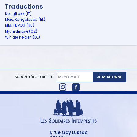
Traductions
Noi, gli eroi (IT)
Meie, Kangelased (EE)
МЫ, ГЕРОИ (RU)
My, hrdinové (CZ)
Wir, die helden (DE)
JE M'ABONNE
SUIVRE L'ACTUALITÉ
1, rue Gay Lussac