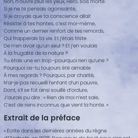
Non, n’ouvre plus les yeux, Héro, sois morte.
...)
Si je ne te pensais agonisante,
Si je croyais que ta conscience allait
Résister à tes hontes, c’est moi-même,
Comme un dernier renfort de tes remords,
Qui frapperais ta vie. Et j’étais triste
De n’en avoir qu’un seul ? Et j’en voulais
À la frugalité de la nature ?
Tu étais une en trop–pourquoi rien qu’une ?
Pourquoi as-tu toujours été aimable
À mes regards ? Pourquoi, par charité,
N’ai-je pas recueilli l’enfant d’un pauvre,
Dont, s’il se fût ainsi souillé d’ordure,
J’aurais pu dire : « Rien de moi n’est sale,
C’est de reins inconnus que vient la honte. »
Extrait de la préface
« Écrite dans les dernières années du règne