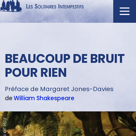
Aller
au
contenu
Navigation
principal
principale
ACCUEIL
Menu
BEAUCOUP DE BRUIT
NOUVEAUTÉS
texte
AUTEURS
POUR RIEN
À L'AFFICHE
CATALOGUE
Préface de Margaret Jones-Davies
de
William
Shakespeare
DISTINCTIONS
CRITIQUES
PODCASTS