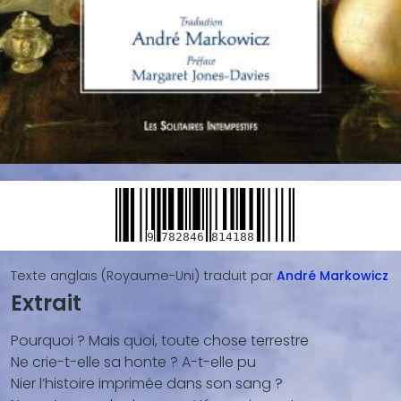
9
782846
814188
Texte anglais (Royaume-Uni)
traduit par
André
Markowicz
Extrait
Blocs
de
Pourquoi ? Mais quoi, toute chose terrestre
contenu
Ne crie-t-elle sa honte ? A-t-elle pu
(texte,
Nier l’histoire imprimée dans son sang ?
vidéo,