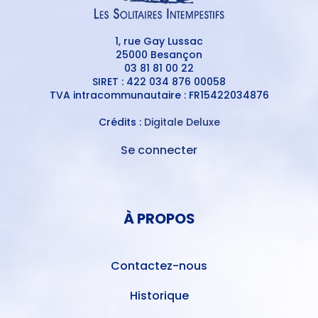
1, rue Gay Lussac
25000 Besançon
03 81 81 00 22
SIRET : 422 034 876 00058
TVA intracommunautaire : FR15422034876
Crédits :
Digitale Deluxe
Se connecter
MENU
DU
MENU
COMPTE
PIED
DE
À PROPOS
DE
L'UTILISATEUR
PAGE
Contactez-nous
Historique