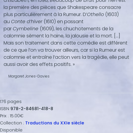
d’Elizabeth, en 1598,
Beaucoup de bruit pour rien
est
la première des pièces que Shakespeare consacre
plus particulièrement à la Rumeur. D’
Othello
(1603)
au
Conte d’hiver
(1610) en passant
par
Cymbeline
(1609), les chuchotements de la
calomnie sèment la haine, la jalousie et la mort. […]
Mais son traitement dans cette comédie est différent
de ce que l’on va trouver ailleurs, car si la Rumeur est
calomnie et entraîne l’action vers la tragédie, elle peut
aussi avoir des effets positifs. »
Margaret Jones-Davies
176
pages
ISBN
978-2-84681-418-8
Prix :
15.00€
Collection :
Traductions du XXIe siècle
Disponible