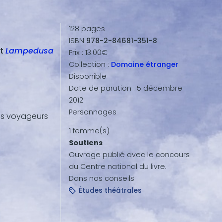
128
pages
ISBN
978-2-84681-351-8
t
Lampedusa
Prix :
13.00€
Collection :
Domaine étranger
Disponible
Date de parution :
5 décembre
2012
Personnages
des voyageurs
1 femme(s)
Soutiens
Ouvrage publié avec le concours
du Centre national du livre.
Dans nos conseils
Études théâtrales