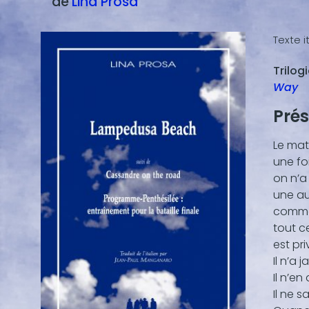
de
Lina
Prosa
Texte it
Trilog
Blocs
Way
de
conte
Prés
(texte
vidéo,
Le mate
...)
une fo
on n’a 
une aut
comme 
tout c
est pri
Il n’a
Il n’en
Il ne s