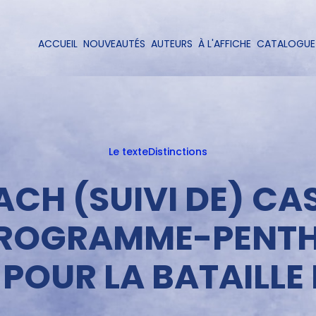
Aller
au
contenu
ACCUEIL
NOUVEAUTÉS
AUTEURS
À L'AFFICHE
CATALOGUE
Navigation
principal
principale
Le texte
Distinctions
CH (SUIVI DE) CA
PROGRAMME-PENTHÉ
POUR LA BATAILLE 