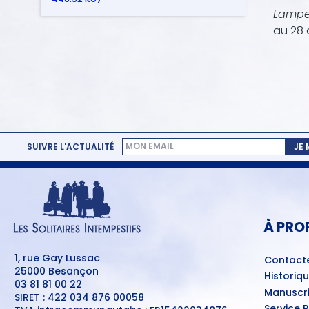
Lampe
au 28 
SUIVRE L'ACTUALITÉ
JE
MENU
PIED
DE
PAGE
À PRO
1, rue Gay Lussac
Contact
25000 Besançon
Historiq
03 81 81 00 22
Manuscri
SIRET : 422 034 876 00058
Service 