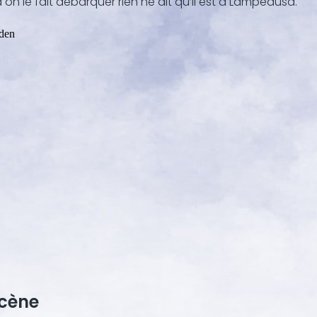
on le fait débarquer rien ne dit qu’il est à Lampedusa.
scène