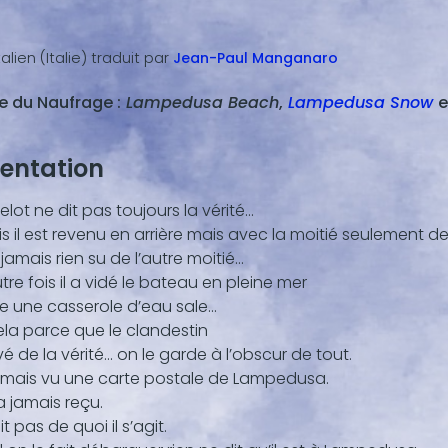
alien (Italie)
traduit par
Jean-Paul
Manganaro
ie du Naufrage :
Lampedusa Beach
,
Lampedusa Snow
e
nu
entation
,
lot ne dit pas toujours la vérité…
is il est revenu en arrière mais avec la moitié seulement 
jamais rien su de l’autre moitié…
re fois il a vidé le bateau en pleine mer
une casserole d’eau sale…
ela parce que le clandestin
vé de la vérité… on le garde à l’obscur de tout.
 jamais vu une carte postale de Lampedusa.
 a jamais reçu.
ait pas de quoi il s’agit.