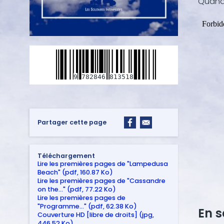
Quand 
9
782846
813518
Partager cette page
Téléchargement
Lire les premières pages de "Lampedusa
Beach" (pdf, 160.87 Ko)
Lire les premières pages de "Cassandre
on the…" (pdf, 77.22 Ko)
Lire les premières pages de
"Programme…" (pdf, 62.38 Ko)
En 
Couverture HD [libre de droits] (jpg,
446.52 Ko)