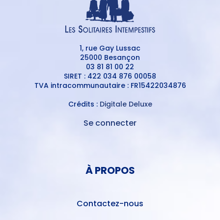
1, rue Gay Lussac
25000 Besançon
03 81 81 00 22
SIRET : 422 034 876 00058
TVA intracommunautaire : FR15422034876
Crédits :
Digitale Deluxe
Se connecter
MENU
DU
MENU
COMPTE
PIED
DE
À PROPOS
DE
L'UTILISATEUR
PAGE
Contactez-nous