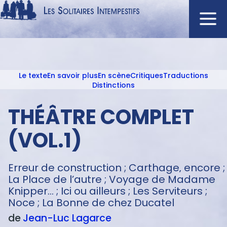
Aller
au
contenu
Navigation
principal
principale
Le texte
En savoir plus
En scène
Critiques
Traductions
ACCUEIL
Menu
Distinctions
NOUVEAUTÉS
texte
THÉÂTRE COMPLET
AUTEURS
À L'AFFICHE
(VOL.1)
CATALOGUE
DISTINCTIONS
Erreur de construction ; Carthage‚ encore ;
La Place de l’autre ; Voyage de Madame
CRITIQUES
Knipper... ; Ici ou ailleurs ; Les Serviteurs ;
PODCASTS
Noce ; La Bonne de chez Ducatel
de
Jean-Luc
Lagarce