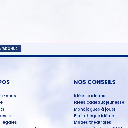
 M'ABONNE
POS
NOS CONSEILS
ez-nous
Idées cadeaux
ue
Idées cadeaux jeunesse
ts
Monologues à jouer
Presse
Bibliothèque idéale
 légales
Études théâtrales