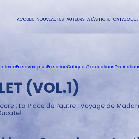
Aller
au
contenu
ACCUEIL
NOUVEAUTÉS
AUTEURS
À L'AFFICHE
CATALOGUE
Navigation
principal
principale
Le texte
En savoir plus
En scène
Critiques
Traductions
Distinction
ET (VOL.1)
ore ; La Place de l’autre ; Voyage de Madame Kn
Ducatel