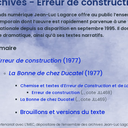
chives - Erreur de construct
nds numérique Jean-Luc Lagarce offre au public l’ens
mporain dont l’œuvre est rapidement parvenue à une t
ationale depuis sa disparition en septembre 1995. Il d
 dramatique, ainsi qu’à ses textes narratifs.
maire
Erreur de construction
(1977)
La Bonne de chez Ducatel
(1977)
Chemise et textes d’
Erreur de Construction
et de
L
Erreur de construction
(, , cote JLL468)
La Bonne de chez Ducatel
(, , cote JLL469)
Brouillons et versions du texte
rtenariat avec L’IMEC, dépositaire de l’ensemble des archives Jean-Luc Lagar