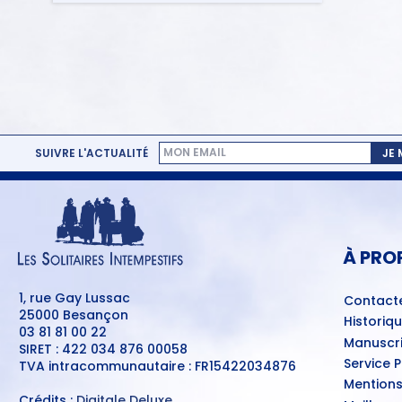
SUIVRE L'ACTUALITÉ
JE
MENU
PIED
DE
PAGE
À PRO
1, rue Gay Lussac
Contact
25000 Besançon
Historiq
03 81 81 00 22
Manuscri
SIRET : 422 034 876 00058
Service 
TVA intracommunautaire : FR15422034876
Mentions
Crédits :
Digitale Deluxe