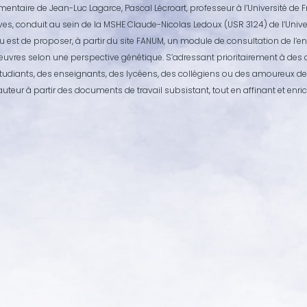
mentaire de Jean-Luc Lagarce, Pascal Lécroart, professeur à l’Université de
ves, conduit au sein de la MSHE Claude-Nicolas Ledoux (USR 3124) de l’Univ
eu est de proposer, à partir du site FANUM, un module de consultation de l
uvres selon une perspective génétique. S’adressant prioritairement à des c
tudiants, des enseignants, des lycéens, des collégiens ou des amoureux des l
auteur à partir des documents de travail subsistant, tout en affinant et en