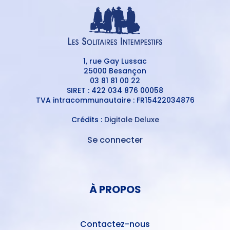
1, rue Gay Lussac
25000 Besançon
03 81 81 00 22
SIRET : 422 034 876 00058
TVA intracommunautaire : FR15422034876
Crédits :
Digitale Deluxe
Se connecter
MENU
DU
MENU
COMPTE
PIED
DE
À PROPOS
DE
L'UTILISATEUR
PAGE
Contactez-nous