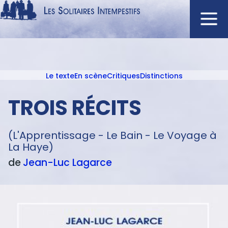
Aller
au
contenu
Navigation
principal
principale
Le texte
En scène
Critiques
Distinctions
ACCUEIL
Menu
NOUVEAUTÉS
texte
TROIS RÉCITS
AUTEURS
À L'AFFICHE
(L'Apprentissage - Le Bain - Le Voyage à
La Haye)
CATALOGUE
de
Jean-Luc
Lagarce
DISTINCTIONS
CRITIQUES
PODCASTS