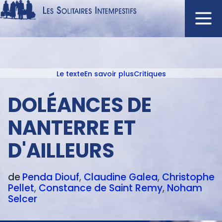
Aller
au
contenu
Navigation
principal
principale
Le texte
En savoir plus
Critiques
ACCUEIL
Menu
NOUVEAUTÉS
texte
DOLÉANCES DE
AUTEURS
NANTERRE ET
À L'AFFICHE
D'AILLEURS
CATALOGUE
DISTINCTIONS
de
Penda
Diouf
Claudine
Galea
Christophe
CRITIQUES
Pellet
Constance
de Saint Remy
Noham
PODCASTS
Selcer