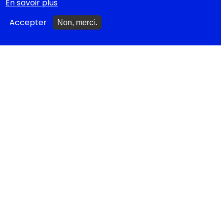
En savoir plus
Idées cadeaux jeunesse
Accepter
Non, merci.
Monologues à jouer
Bibliothèque idéale
Études théâtrales
Festival d'Avignon 2026
Tragédies grecques &
relectures...
METTRE À JOUR
Ajouter un spectacle
Ajouter un événement