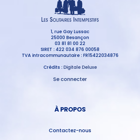
1, rue Gay Lussac
25000 Besançon
03 81 81 00 22
SIRET : 422 034 876 00058
TVA intracommunautaire : FR15422034876
Crédits :
Digitale Deluxe
Se connecter
MENU
DU
MENU
COMPTE
PIED
DE
À PROPOS
DE
L'UTILISATEUR
PAGE
Contactez-nous