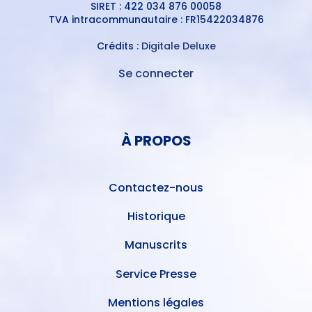
SIRET : 422 034 876 00058
TVA intracommunautaire : FR15422034876
Crédits :
Digitale Deluxe
Se connecter
MENU
DU
MENU
COMPTE
PIED
DE
À PROPOS
DE
L'UTILISATEUR
PAGE
Contactez-nous
Historique
Manuscrits
Service Presse
Mentions légales